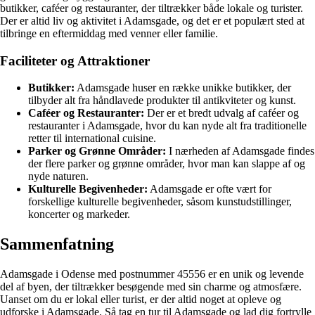
butikker, caféer og restauranter, der tiltrækker både lokale og turister.
Der er altid liv og aktivitet i Adamsgade, og det er et populært sted at
tilbringe en eftermiddag med venner eller familie.
Faciliteter og Attraktioner
Butikker:
Adamsgade huser en række unikke butikker, der
tilbyder alt fra håndlavede produkter til antikviteter og kunst.
Caféer og Restauranter:
Der er et bredt udvalg af caféer og
restauranter i Adamsgade, hvor du kan nyde alt fra traditionelle
retter til international cuisine.
Parker og Grønne Områder:
I nærheden af Adamsgade findes
der flere parker og grønne områder, hvor man kan slappe af og
nyde naturen.
Kulturelle Begivenheder:
Adamsgade er ofte vært for
forskellige kulturelle begivenheder, såsom kunstudstillinger,
koncerter og markeder.
Sammenfatning
Adamsgade i Odense med postnummer 45556 er en unik og levende
del af byen, der tiltrækker besøgende med sin charme og atmosfære.
Uanset om du er lokal eller turist, er der altid noget at opleve og
udforske i Adamsgade. Så tag en tur til Adamsgade og lad dig fortrylle