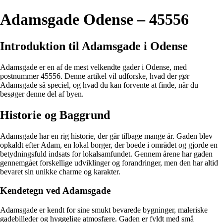
Adamsgade Odense – 45556
Introduktion til Adamsgade i Odense
Adamsgade er en af de mest velkendte gader i Odense, med
postnummer 45556. Denne artikel vil udforske, hvad der gør
Adamsgade så speciel, og hvad du kan forvente at finde, når du
besøger denne del af byen.
Historie og Baggrund
Adamsgade har en rig historie, der går tilbage mange år. Gaden blev
opkaldt efter Adam, en lokal borger, der boede i området og gjorde en
betydningsfuld indsats for lokalsamfundet. Gennem årene har gaden
gennemgået forskellige udviklinger og forandringer, men den har altid
bevaret sin unikke charme og karakter.
Kendetegn ved Adamsgade
Adamsgade er kendt for sine smukt bevarede bygninger, maleriske
gadebilleder og hyggelige atmosfære. Gaden er fyldt med små