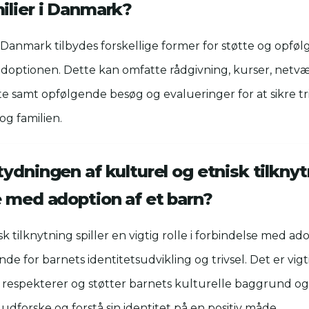
ilier i Danmark?
i Danmark tilbydes forskellige former for støtte og opføl
adoptionen. Dette kan omfatte rådgivning, kurser, netv
te samt opfølgende besøg og evalueringer for at sikre tri
og familien.
ydningen af kulturel og etnisk tilknyt
e med adoption af et barn?
k tilknytning spiller en vigtig rolle i forbindelse med ado
de for barnets identitetsudvikling og trivsel. Det er vigti
respekterer og støtter barnets kulturelle baggrund og 
udforske og forstå sin identitet på en positiv måde.