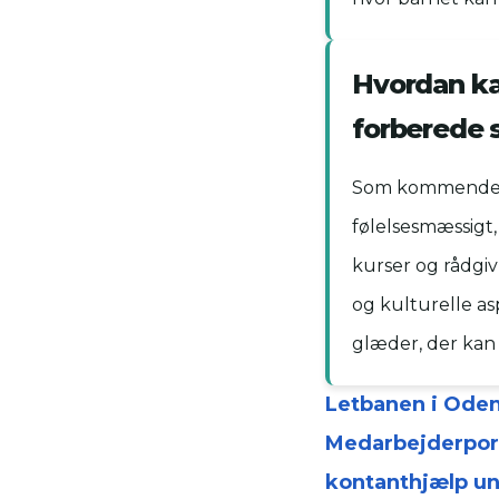
Hvordan k
forberede 
Som kommende ad
følelsesmæssigt,
kurser og rådgi
og kulturelle a
glæder, der kan 
Letbanen i Odens
Medarbejderpor
kontanthjælp u