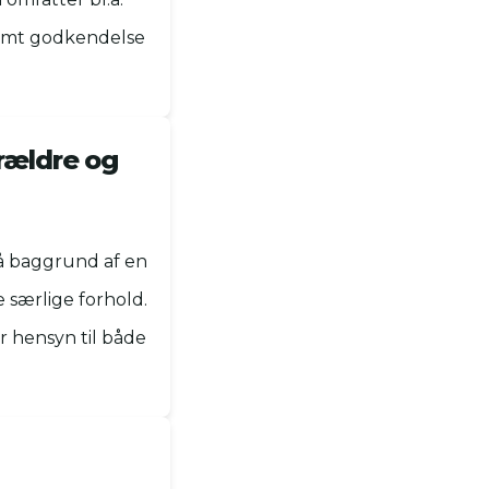
samt godkendelse
rældre og
å baggrund af en
 særlige forhold.
r hensyn til både