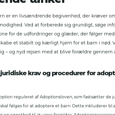
arn er en livsændrende begivenhed, der kræver o
modighed. Ved at forberede sig grundigt, søge in
bne for de udfordringer og glæder, der følger med
kabe et stabilt og kærligt hjem for et barn i nød.
ig – og nyd rejsen med at blive forældre gennem 
juridiske krav og procedurer for adopt
ption reguleret af Adoptionsloven, som fastsætter de ju
kal følges for at adoptere et barn. Dette inkluderer bl.a. 
 og egnethed til at være forælder. Adoptionsprocessen 