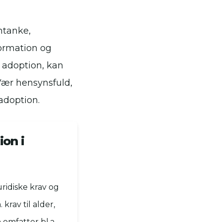
mtanke,
formation og
 adoption, kan
 Vær hensynsfuld,
adoption.
ion i
ridiske krav og
krav til alder,
omfatter bl.a.