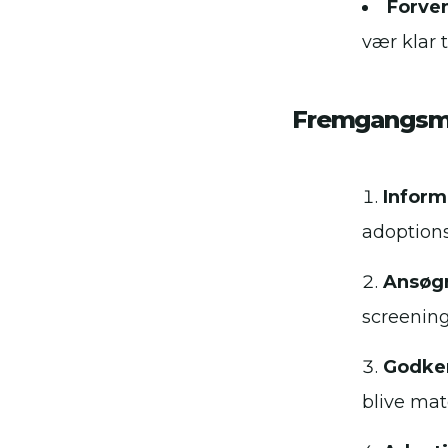
Forve
vær klar 
Fremgangsmå
Inform
adoptions
Ansøg
screenings
Godken
blive mat