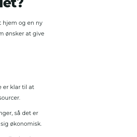
det?
yt hjem og en ny
om ønsker at give
er klar til at
sourcer.
er, så det er
 sig økonomisk.