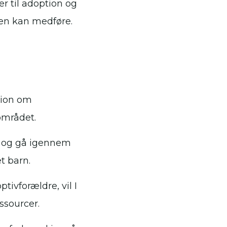
r til adoption og
nen kan medføre.
tion om
området.
 og gå igennem
et barn.
ivforældre, vil I
ssourcer.