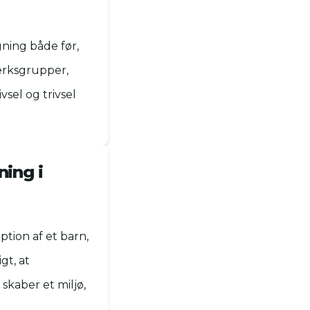
gning både før,
ærksgrupper,
vsel og trivsel
ning i
ption af et barn,
gt, at
skaber et miljø,