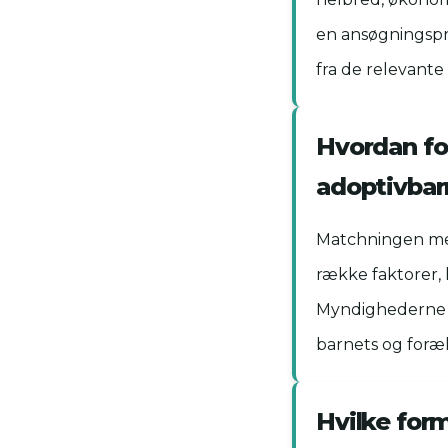
en ansøgningspr
fra de relevant
Hvordan fo
adoptivbar
Matchningen mel
række faktorer,
Myndighederne a
barnets og foræ
Hvilke form