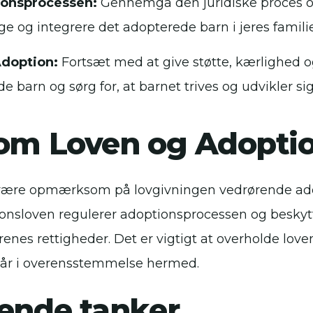
onsprocessen:
Gennemgå den juridiske proces og
e og integrere det adopterede barn i jeres familie
Adoption:
Fortsæt med at give støtte, kærlighed o
e barn og sørg for, at barnet trives og udvikler sig
 om Loven og Adopti
t være opmærksom på lovgivningen vedrørende ado
nsloven regulerer adoptionsprocessen og beskyt
enes rettigheder. Det er vigtigt at overholde loven
går i overensstemmelse hermed.
tende tanker