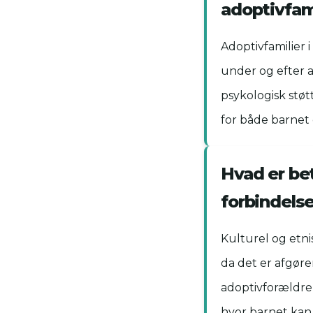
adoptivfam
Adoptivfamilier 
under og efter 
psykologisk støt
for både barnet 
Hvad er bet
forbindels
Kulturel og etnis
da det er afgøren
adoptivforældre 
hvor barnet kan 