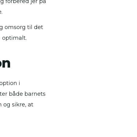
 forbered jer på
.
g omsorg til det
 optimalt.
on
ption i
ter både barnets
 og sikre, at