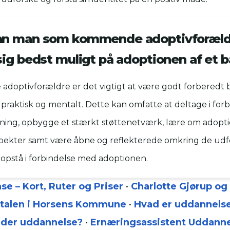
an man som kommende adoptivforæld
sig bedst muligt på adoptionen af et b
optivforældre er det vigtigt at være godt forberedt 
 praktisk og mentalt. Dette kan omfatte at deltage i fo
vning, opbygge et stærkt støttenetværk, lære om adopti
spekter samt være åbne og reflekterede omkring de udf
opstå i forbindelse med adoptionen.
e – Kort, Ruter og Priser
•
Charlotte Gjørup og
talen i Horsens Kommune
•
Hvad er uddannels
nder uddannelse?
•
Ernæringsassistent Uddanne