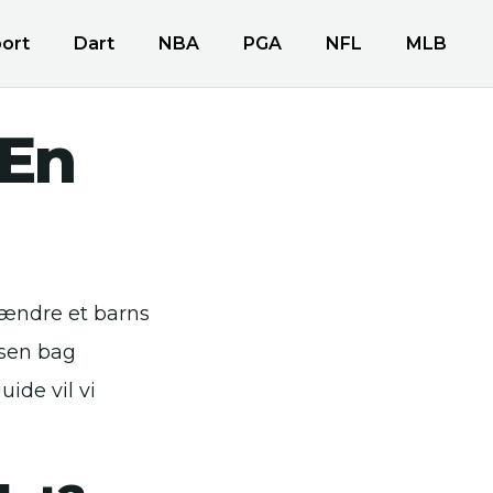
ort
Dart
NBA
PGA
NFL
MLB
 En
 ændre et barns
essen bag
ide vil vi