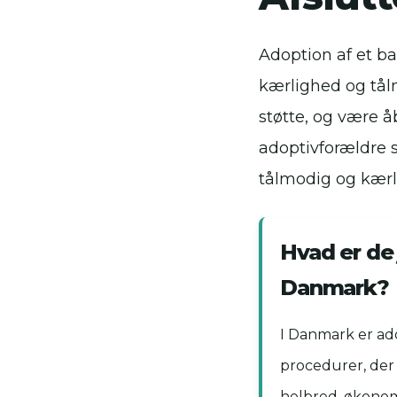
Adoption af et b
kærlighed og tål
støtte, og være å
adoptivforældre s
tålmodig og kærl
Hvad er de 
Danmark?
I Danmark er ado
procedurer, der s
helbred, økonomi