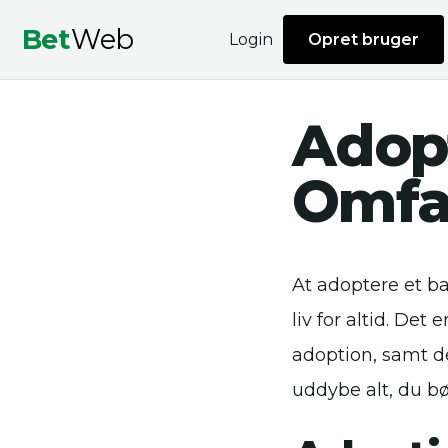
Bet
Web
Login
Opret bruger
Adopt
Omfa
At adoptere et b
liv for altid. Det
adoption, samt de
uddybe alt, du bø