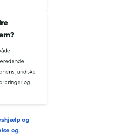
re
arn?
både
rberedende
onens juridiske
ordringer og
eshjælp og
lse og