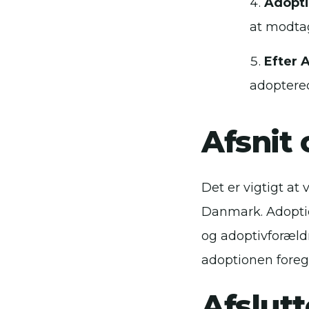
Adopti
at modtag
Efter 
adoptered
Afsnit
Det er vigtigt a
Danmark. Adoptio
og adoptivforældr
adoptionen fore
Afslut