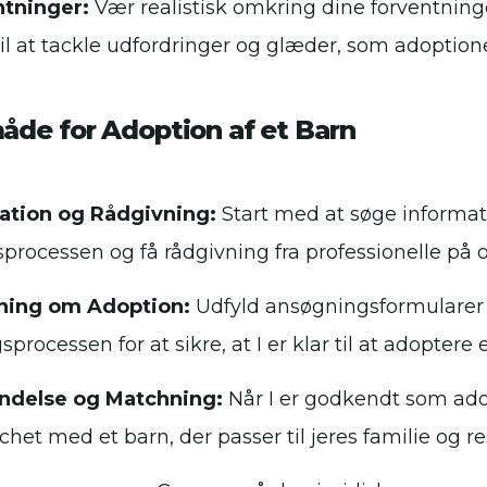
ntninger:
Vær realistisk omkring dine forventninge
til at tackle udfordringer og glæder, som adoptio
de for Adoption af et Barn
ation og Rådgivning:
Start med at søge informa
processen og få rådgivning fra professionelle på 
ning om Adoption:
Udfyld ansøgningsformularer
processen for at sikre, at I er klar til at adoptere 
delse og Matchning:
Når I er godkendt som adopt
chet med et barn, der passer til jeres familie og re