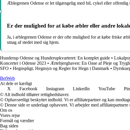
Æblegrenen Odense er let tilgængelig med bil, cykel eller offentli
Er der mulighed for at købe æbler eller andre loka
Ja, i æblegrenen Odense er der ofte mulighed for at købe friske æbl
smag af stedet med sig hjem.
Hunderup Odense og Hunderupkvarteret: En komplet guide
•
Lokalpsy
Koncerter i Odense 2023
•
Ærtebjerghaven: En Oase af Pleje og Tryg
SFO
•
Hegnspligt, Hegnsyn og Regler for Hegn i Danmark
•
Dyrskuep
Bet
Web
At dele er kærligt
X
Facebook
Instagram
LinkedIn
YouTube
Pin
© Alt indhold tilhører rettighedshaver.
© Ophavsretligt beskyttet indhold. Vi er affiliatepartner og kan modtag
© Denne side er underlagt ophavsret. Vi arbejder med affiliatepartnere 
Om os
Vores rejse
Formål og værdier
Bag siden