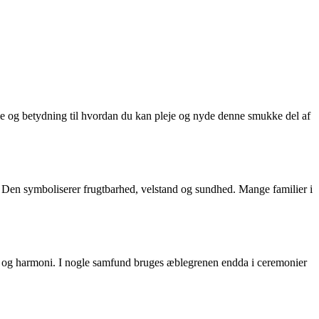
rie og betydning til hvordan du kan pleje og nyde denne smukke del af
n. Den symboliserer frugtbarhed, velstand og sundhed. Mange familier i
hed og harmoni. I nogle samfund bruges æblegrenen endda i ceremonier