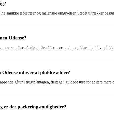
ig?
sine smukke æbletræer og maleriske omgivelser. Stedet tiltrækker bes
renen Odense?
mmeren eller efteråret, når æblerne er modne og klar til at blive plukke
en Odense udover at plukke æbler?
ende gåtur i frugtplantagen, deltage i guidede ture for at lære mere o
 er der parkeringsmuligheder?