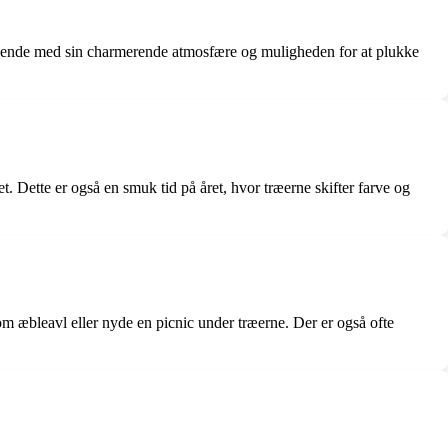
øgende med sin charmerende atmosfære og muligheden for at plukke
t. Dette er også en smuk tid på året, hvor træerne skifter farve og
m æbleavl eller nyde en picnic under træerne. Der er også ofte