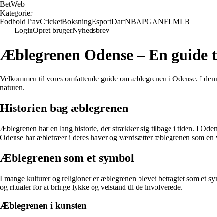
Bet
Web
Kategorier
Fodbold
Trav
Cricket
Boksning
Esport
Dart
NBA
PGA
NFL
MLB
Login
Opret bruger
Nyhedsbrev
Æblegrenen Odense – En guide t
Velkommen til vores omfattende guide om æblegrenen i Odense. I denne a
naturen.
Historien bag æblegrenen
Æblegrenen har en lang historie, der strækker sig tilbage i tiden. I Od
Odense har æbletræer i deres haver og værdsætter æblegrenen som en vig
Æblegrenen som et symbol
I mange kulturer og religioner er æblegrenen blevet betragtet som et 
og ritualer for at bringe lykke og velstand til de involverede.
Æblegrenen i kunsten