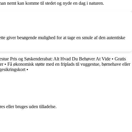
 man nemt kan komme til stedet og nyde en dag i naturen.
ette giver besøgende mulighed for at tage en smule af den autentiske
stue Pris og Søskenderabat: Alt Hvad Du Behøver At Vide
•
Gratis
er
•
Få økonomisk støtte med en friplads til vuggestue, børnehave eller
gesikringskort
•
s eller bruges uden tilladelse.