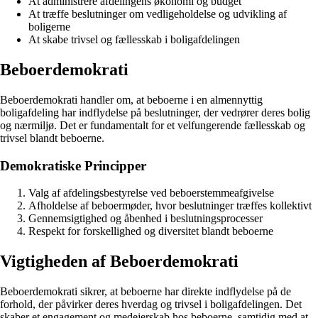
At administrere afdelingens økonomi og budget
At træffe beslutninger om vedligeholdelse og udvikling af
boligerne
At skabe trivsel og fællesskab i boligafdelingen
Beboerdemokrati
Beboerdemokrati handler om, at beboerne i en almennyttig
boligafdeling har indflydelse på beslutninger, der vedrører deres bolig
og nærmiljø. Det er fundamentalt for et velfungerende fællesskab og
trivsel blandt beboerne.
Demokratiske Principper
Valg af afdelingsbestyrelse ved beboerstemmeafgivelse
Afholdelse af beboermøder, hvor beslutninger træffes kollektivt
Gennemsigtighed og åbenhed i beslutningsprocesser
Respekt for forskellighed og diversitet blandt beboerne
Vigtigheden af Beboerdemokrati
Beboerdemokrati sikrer, at beboerne har direkte indflydelse på de
forhold, der påvirker deres hverdag og trivsel i boligafdelingen. Det
skaber et engagement og medejerskab hos beboerne, samtidig med at