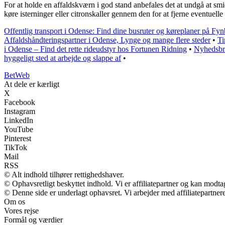
For at holde en affaldskværn i god stand anbefales det at undgå at smi
køre isterninger eller citronskaller gennem den for at fjerne eventuelle
Offentlig transport i Odense: Find dine busruter og køreplaner på Fy
Affaldshåndteringspartner i Odense, Lynge og mange flere steder
•
Ti
i Odense – Find det rette rideudstyr hos Fortunen Ridning
•
Nyhedsbr
hyggeligt sted at arbejde og slappe af
•
Bet
Web
At dele er kærligt
X
Facebook
Instagram
LinkedIn
YouTube
Pinterest
TikTok
Mail
RSS
© Alt indhold tilhører rettighedshaver.
© Ophavsretligt beskyttet indhold. Vi er affiliatepartner og kan modt
© Denne side er underlagt ophavsret. Vi arbejder med affiliatepartnere
Om os
Vores rejse
Formål og værdier