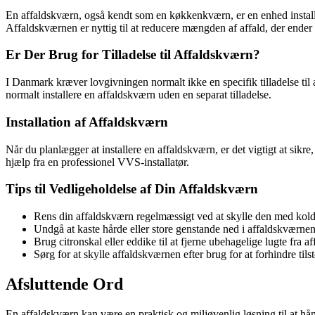
En affaldskværn, også kendt som en køkkenkværn, er en enhed installer
Affaldskværnen er nyttig til at reducere mængden af affald, der ender
Er Der Brug for Tilladelse til Affaldskværn?
I Danmark kræver lovgivningen normalt ikke en specifik tilladelse til 
normalt installere en affaldskværn uden en separat tilladelse.
Installation af Affaldskværn
Når du planlægger at installere en affaldskværn, er det vigtigt at si
hjælp fra en professionel VVS-installatør.
Tips til Vedligeholdelse af Din Affaldskværn
Rens din affaldskværn regelmæssigt ved at skylle den med kold
Undgå at kaste hårde eller store genstande ned i affaldskværne
Brug citronskal eller eddike til at fjerne ubehagelige lugte fra 
Sørg for at skylle affaldskværnen efter brug for at forhindre tils
Afsluttende Ord
En affaldskværn kan være en praktisk og miljøvenlig løsning til at hån