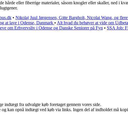
de hårde eller fiberrige materialer, såsom knogler eller skaller, ned i 
 lugtgener.
nbus.dk
•
Nikolaj Juul Jørgensen, Gitte Bargholt, Nicolai Wang, og fler
ng at lave i Odense, Danmark
•
Alt hvad du behøver at vide om Udbet
eve om Erhvervsliv i Odense og Danske Seniorer på Fyn
•
SSA Job: Fi
age indtægt fra udvalgte køb foretaget gennem vores side.
 og kan opnå indtægt ved køb via links. Ingen del af indholdet må kopier