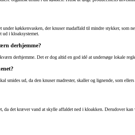
t under køkkenvasken, der knuser madaffald til mindre stykker, som ne
et ud i kloaksystemet.
dskværn derhjemme?
ldskværn derhjemme. Det er dog altid en god idé at undersøge lokale regl
kenet?
l smides ud, da den knuser madrester, skaller og lignende, som ellers v
, da det kræver vand at skylle affaldet ned i kloakken. Derudover kan vi