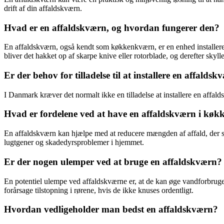
drift af din affaldskværn.
Hvad er en affaldskværn, og hvordan fungerer den?
En affaldskværn, også kendt som køkkenkværn, er en enhed installere
bliver det hakket op af skarpe knive eller rotorblade, og derefter skyll
Er der behov for tilladelse til at installere en affal
I Danmark kræver det normalt ikke en tilladelse at installere en affa
Hvad er fordelene ved at have en affaldskværn i køk
En affaldskværn kan hjælpe med at reducere mængden af affald, der ska
lugtgener og skadedyrsproblemer i hjemmet.
Er der nogen ulemper ved at bruge en affaldskværn?
En potentiel ulempe ved affaldskværne er, at de kan øge vandforbruget
forårsage tilstopning i rørene, hvis de ikke knuses ordentligt.
Hvordan vedligeholder man bedst en affaldskværn?