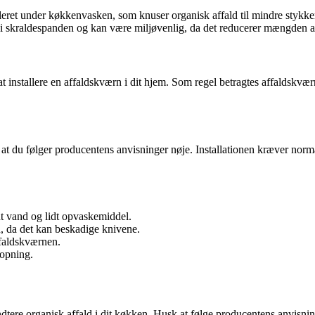
et under køkkenvasken, som knuser organisk affald til mindre stykker. 
 i skraldespanden og kan være miljøvenlig, da det reducerer mængden af 
at installere en affaldskværn i dit hjem. Som regel betragtes affaldskvæ
kre, at du følger producentens anvisninger nøje. Installationen kræver 
t vand og lidt opvaskemiddel.
n, da det kan beskadige knivene.
affaldskværnen.
topning.
dtere organisk affald i dit køkken. Husk at følge producentens anvisning