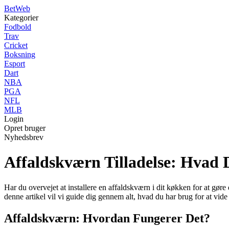
Bet
Web
Kategorier
Fodbold
Trav
Cricket
Boksning
Esport
Dart
NBA
PGA
NFL
MLB
Login
Opret bruger
Nyhedsbrev
Affaldskværn Tilladelse: Hvad 
Har du overvejet at installere en affaldskværn i dit køkken for at gøre
denne artikel vil vi guide dig gennem alt, hvad du har brug for at vide 
Affaldskværn: Hvordan Fungerer Det?