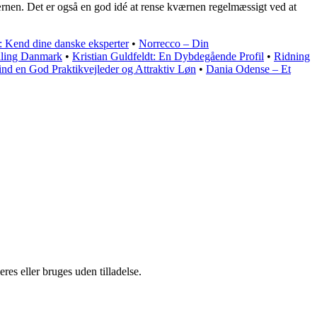
kværnen. Det er også en god idé at rense kværnen regelmæssigt ved at
e: Kend dine danske eksperter
•
Norrecco – Din
aling Danmark
•
Kristian Guldfeldt: En Dybdegående Profil
•
Ridning
nd en God Praktikvejleder og Attraktiv Løn
•
Dania Odense – Et
es eller bruges uden tilladelse.