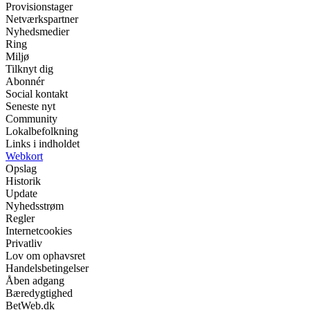
Provisionstager
Netværkspartner
Nyhedsmedier
Ring
Miljø
Tilknyt dig
Abonnér
Social kontakt
Seneste nyt
Community
Lokalbefolkning
Links i indholdet
Webkort
Opslag
Historik
Update
Nyhedsstrøm
Regler
Internetcookies
Privatliv
Lov om ophavsret
Handelsbetingelser
Åben adgang
Bæredygtighed
BetWeb.dk