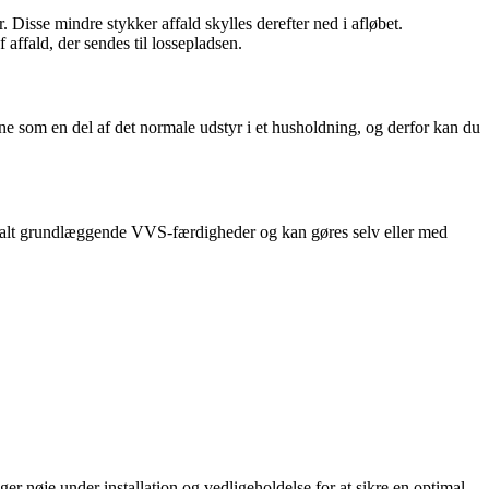
Disse mindre stykker affald skylles derefter ned i afløbet.
affald, der sendes til lossepladsen.
rne som en del af det normale udstyr i et husholdning, og derfor kan du
normalt grundlæggende VVS-færdigheder og kan gøres selv eller med
er nøje under installation og vedligeholdelse for at sikre en optimal