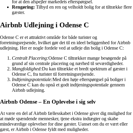
for at den afspejler markedets efterspørgsel.
Rengøring:
Tilbyd en ren og velholdt bolig for at tiltrække flere
gæster.
Airbnb Udlejning i Odense C
Odense C er et attraktivt område for både turister og
forretningsrejsende, hvilket gør det til en ideel beliggenhed for Airbnb
udlejning. Her er nogle fordele ved at udleje din bolig i Odense C:
Centralt Placering:
Odense C tiltrækker mange besøgende på
grund af sin centrale placering og nærhed til seværdigheder.
Mangfoldighed:
Du kan tiltrække et bredt spektrum af gæster i
Odense C, fra turister til forretningsrejsende.
Indtjeningspotentiale:
Med den høje efterspørgsel på boliger i
Odense C kan du opnå et godt indtjeningspotentiale gennem
Airbnb udlejning.
Airbnb Odense – En Oplevelse i sig selv
At være en del af Airbnb fællesskabet i Odense giver dig mulighed for
at møde spændende mennesker, tjene ekstra indtægter og skabe
mindeværdige oplevelser for dine gæster. Uanset om du er vært eller
gæst, er Airbnb i Odense fyldt med muligheder.