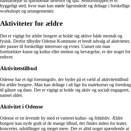
håndarbejde til spændende læsestof og spil. Seniorshoppen er et
hyggeligt sted, hvor man kan møde ligesindede og deltage i forskellige
workshops og arrangementer.
Aktiviteter for ældre
Det er vigtigt for ældre borgere at holde sig aktive både mentalt og
fysisk. Derfor tilbyder Odense Kommune et bredt udvalg af aktiviteter,
der passer til forskellige interesser og evner. Uanset om man
foretrækker kunst og kultur eller motion og bevægelse, er der noget for
enhver.
Aktivitetstilbud
Odense har et rigt foreningsliv, der byder på et væld af aktivitetstilbud
for ældre borgere. Man kan deltage i alt lige fra malekurser og foredrag
til gåture og dans. Det er vigtigt at holde sig aktiv og socialt engageret,
uanset alder.
Aktivitet i Odense
Odense er en levende by med et varieret kultur- og fritidsliv. Ældre
borgere kan nyde godt af de mange tilbud, der findes inden for teater,
koncerter, udstillinger og meget mere. Der er altid noget spændende at