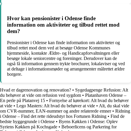
Hvor kan pensionister i Odense finde
information om aktiviteter og tilbud rettet mod
dem?
Pensionister i Odense kan finde information om aktiviteter og
tilbud rettet mod dem ved at besøge Odense Kommunes
hjemmeside, kontakte Ældre- og Handicapforvaltningen eller
besøge lokale seniorcentre og foreninger. Derudover kan de
også få information gennem trykte brochurer, lokalaviser og ved
at deltage i informationsmøder og arrangementer målrettet ældre
borgere.
Hvad er dagrenovation og renovation?
•
Sygedagpenge Refusion: Alt
du behøver at vide om refusion ved sygdom
•
Platanhaven Odense –
En perle på Platanvej 15
•
Fornyelse af kørekort: Alt hvad du behøver
at vide
•
Lego Masters: Alt hvad du behøver at vide
•
Alt, du skal vide
om CVR-nummer, EAN-nummer og andre relaterede emner
•
Ridning
i Odense – Find det rette rideudstyr hos Fortunen Ridning
•
Find de
bedste byggegrunde i Odense
•
Byens Køkken i Odense: Oplev
Syriens Køkken på Kochsgade
•
Beboerlicens og Parkering for