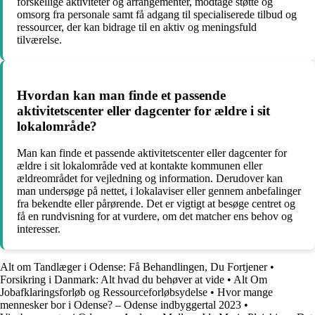
forskellige aktiviteter og arrangementer, modtage støtte og
omsorg fra personale samt få adgang til specialiserede tilbud og
ressourcer, der kan bidrage til en aktiv og meningsfuld
tilværelse.
Hvordan kan man finde et passende
aktivitetscenter eller dagcenter for ældre i sit
lokalområde?
Man kan finde et passende aktivitetscenter eller dagcenter for
ældre i sit lokalområde ved at kontakte kommunen eller
ældreområdet for vejledning og information. Derudover kan
man undersøge på nettet, i lokalaviser eller gennem anbefalinger
fra bekendte eller pårørende. Det er vigtigt at besøge centret og
få en rundvisning for at vurdere, om det matcher ens behov og
interesser.
Alt om Tandlæger i Odense: Få Behandlingen, Du Fortjener
•
Forsikring i Danmark: Alt hvad du behøver at vide
•
Alt Om
Jobafklaringsforløb og Ressourceforløbsydelse
•
Hvor mange
mennesker bor i Odense? – Odense indbyggertal 2023
•