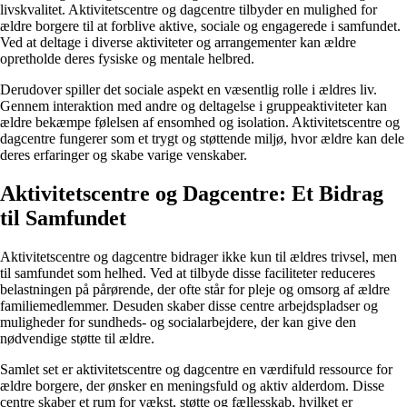
livskvalitet. Aktivitetscentre og dagcentre tilbyder en mulighed for
ældre borgere til at forblive aktive, sociale og engagerede i samfundet.
Ved at deltage i diverse aktiviteter og arrangementer kan ældre
opretholde deres fysiske og mentale helbred.
Derudover spiller det sociale aspekt en væsentlig rolle i ældres liv.
Gennem interaktion med andre og deltagelse i gruppeaktiviteter kan
ældre bekæmpe følelsen af ensomhed og isolation. Aktivitetscentre og
dagcentre fungerer som et trygt og støttende miljø, hvor ældre kan dele
deres erfaringer og skabe varige venskaber.
Aktivitetscentre og Dagcentre: Et Bidrag
til Samfundet
Aktivitetscentre og dagcentre bidrager ikke kun til ældres trivsel, men
til samfundet som helhed. Ved at tilbyde disse faciliteter reduceres
belastningen på pårørende, der ofte står for pleje og omsorg af ældre
familiemedlemmer. Desuden skaber disse centre arbejdspladser og
muligheder for sundheds- og socialarbejdere, der kan give den
nødvendige støtte til ældre.
Samlet set er aktivitetscentre og dagcentre en værdifuld ressource for
ældre borgere, der ønsker en meningsfuld og aktiv alderdom. Disse
centre skaber et rum for vækst, støtte og fællesskab, hvilket er