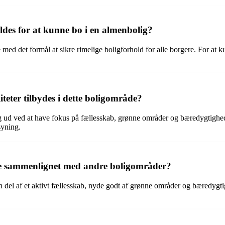
yldes for at kunne bo i en almenbolig?
ge med det formål at sikre rimelige boligforhold for alle borgere. For at
teter tilbydes i dette boligområde?
g ud ved at have fokus på fællesskab, grønne områder og bæredygtighed. 
syning.
nse sammenlignet med andre boligområder?
del af et aktivt fællesskab, nyde godt af grønne områder og bæredygti