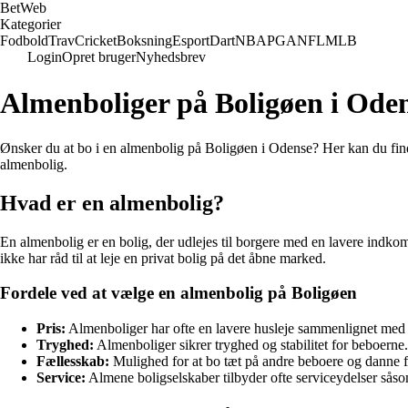
Bet
Web
Kategorier
Fodbold
Trav
Cricket
Boksning
Esport
Dart
NBA
PGA
NFL
MLB
Login
Opret bruger
Nyhedsbrev
Almenboliger på Boligøen i Ode
Ønsker du at bo i en almenbolig på Boligøen i Odense? Her kan du find
almenbolig.
Hvad er en almenbolig?
En almenbolig er en bolig, der udlejes til borgere med en lavere indkoms
ikke har råd til at leje en privat bolig på det åbne marked.
Fordele ved at vælge en almenbolig på Boligøen
Pris:
Almenboliger har ofte en lavere husleje sammenlignet med p
Tryghed:
Almenboliger sikrer tryghed og stabilitet for beboerne.
Fællesskab:
Mulighed for at bo tæt på andre beboere og danne f
Service:
Almene boligselskaber tilbyder ofte serviceydelser såsom