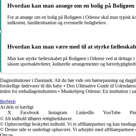
Hvordan kan man ansøge om en bolig på Boligøen i 
For at ansøge om en bolig på Boligøen i Odense skal man typisk kont
indkomst, familiesituation og eventuelle boligbehov.
Hvordan kan man være med til at styrke fællesskabet
Man kan styrke fællesskabet på Boligøen i Odense ved at deltage i fo
såsom sportsaktiviteter, kulturelle arrangementer og bæredygtigheds
Daginstitutioner i Danmark: Alt du bør vide om børnepasning og dagpl
forskellige fødevarer til din baby
•
Den Ultimative Guide til Udendørss
inden for emballageindustrien
•
Munkebjerg Odense: En institution i s
Bet
Web
At dele er kærligt
X
Facebook
Instagram
LinkedIn
YouTube
Pin
© Alt indhold tilhører rettighedshaver.
© Ophavsretligt beskyttet indhold. Vi er affiliatepartner og kan modtag
© Denne side er underlagt ophavsret. Vi arbejder med affiliatepartnere 
Om os