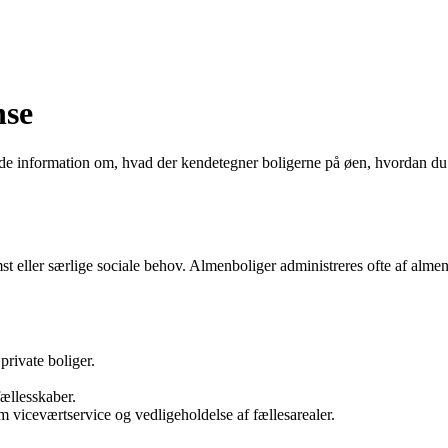
nse
e information om, hvad der kendetegner boligerne på øen, hvordan du k
t eller særlige sociale behov. Almenboliger administreres ofte af almene 
rivate boliger.
ællesskaber.
 viceværtservice og vedligeholdelse af fællesarealer.