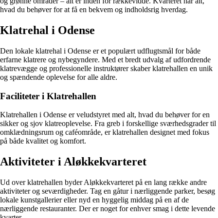
og grønne områder – alt er inden for rækkevidde. Kvarteret har alt,
hvad du behøver for at få en bekvem og indholdsrig hverdag.
Klatrehal i Odense
Den lokale klatrehal i Odense er et populært udflugtsmål for både
erfarne klatrere og nybegyndere. Med et bredt udvalg af udfordrende
klatrevægge og professionelle instruktører skaber klatrehallen en unik
og spændende oplevelse for alle aldre.
Faciliteter i Klatrehallen
Klatrehallen i Odense er veludstyret med alt, hvad du behøver for en
sikker og sjov klatreoplevelse. Fra greb i forskellige sværhedsgrader til
omklædningsrum og caféområde, er klatrehallen designet med fokus
på både kvalitet og komfort.
Aktiviteter i Aløkkekvarteret
Ud over klatrehallen byder Aløkkekvarteret på en lang række andre
aktiviteter og seværdigheder. Tag en gåtur i nærliggende parker, besøg
lokale kunstgallerier eller nyd en hyggelig middag på en af de
nærliggende restauranter. Der er noget for enhver smag i dette levende
kvarter.