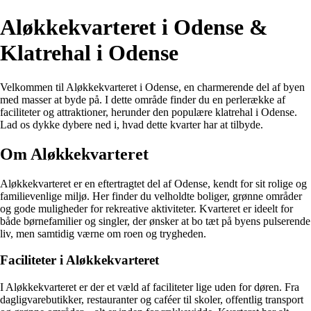
Aløkkekvarteret i Odense &
Klatrehal i Odense
Velkommen til Aløkkekvarteret i Odense, en charmerende del af byen
med masser at byde på. I dette område finder du en perlerække af
faciliteter og attraktioner, herunder den populære klatrehal i Odense.
Lad os dykke dybere ned i, hvad dette kvarter har at tilbyde.
Om Aløkkekvarteret
Aløkkekvarteret er en eftertragtet del af Odense, kendt for sit rolige og
familievenlige miljø. Her finder du velholdte boliger, grønne områder
og gode muligheder for rekreative aktiviteter. Kvarteret er ideelt for
både børnefamilier og singler, der ønsker at bo tæt på byens pulserende
liv, men samtidig værne om roen og trygheden.
Faciliteter i Aløkkekvarteret
I Aløkkekvarteret er der et væld af faciliteter lige uden for døren. Fra
dagligvarebutikker, restauranter og caféer til skoler, offentlig transport