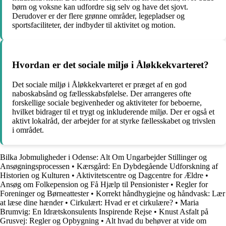
børn og voksne kan udfordre sig selv og have det sjovt.
Derudover er der flere grønne områder, legepladser og
sportsfaciliteter, der indbyder til aktivitet og motion.
Hvordan er det sociale miljø i Åløkkekvarteret?
Det sociale miljø i Åløkkekvarteret er præget af en god
naboskabsånd og fællesskabsfølelse. Der arrangeres ofte
forskellige sociale begivenheder og aktiviteter for beboerne,
hvilket bidrager til et trygt og inkluderende miljø. Der er også et
aktivt lokalråd, der arbejder for at styrke fællesskabet og trivslen
i området.
Bilka Jobmuligheder i Odense: Alt Om Ungarbejder Stillinger og
Ansøgningsprocessen
•
Kærsgård: En Dybdegående Udforskning af
Historien og Kulturen
•
Aktivitetscentre og Dagcentre for Ældre
•
Ansøg om Folkepension og Få Hjælp til Pensionister
•
Regler for
Foreninger og Børneattester
•
Korrekt håndhygiejne og håndvask: Lær
at læse dine hænder
•
Cirkulært: Hvad er et cirkulære?
•
Maria
Brumvig: En Idrætskonsulents Inspirende Rejse
•
Knust Asfalt på
Grusvej: Regler og Opbygning
•
Alt hvad du behøver at vide om