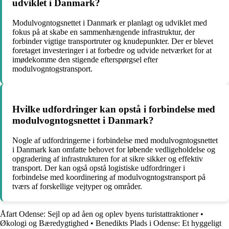
udviklet i Danmark?
Modulvogntogsnettet i Danmark er planlagt og udviklet med
fokus på at skabe en sammenhængende infrastruktur, der
forbinder vigtige transportruter og knudepunkter. Der er blevet
foretaget investeringer i at forbedre og udvide netværket for at
imødekomme den stigende efterspørgsel efter
modulvogntogstransport.
Hvilke udfordringer kan opstå i forbindelse med
modulvogntogsnettet i Danmark?
Nogle af udfordringerne i forbindelse med modulvogntogsnettet
i Danmark kan omfatte behovet for løbende vedligeholdelse og
opgradering af infrastrukturen for at sikre sikker og effektiv
transport. Der kan også opstå logistiske udfordringer i
forbindelse med koordinering af modulvogntogstransport på
tværs af forskellige vejtyper og områder.
Åfart Odense: Sejl op ad åen og oplev byens turistattraktioner
•
Økologi og Bæredygtighed
•
Benedikts Plads i Odense: Et hyggeligt