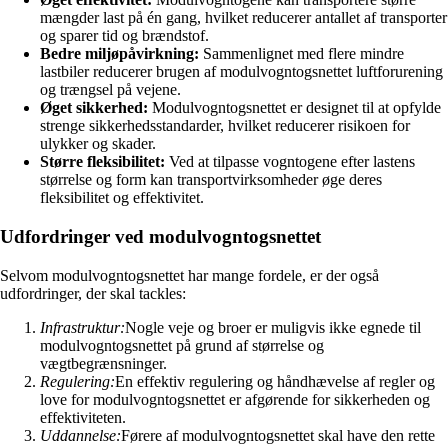
mængder last på én gang, hvilket reducerer antallet af transporter
og sparer tid og brændstof.
Bedre miljøpåvirkning:
Sammenlignet med flere mindre
lastbiler reducerer brugen af modulvogntogsnettet luftforurening
og trængsel på vejene.
Øget sikkerhed:
Modulvogntogsnettet er designet til at opfylde
strenge sikkerhedsstandarder, hvilket reducerer risikoen for
ulykker og skader.
Større fleksibilitet:
Ved at tilpasse vogntogene efter lastens
størrelse og form kan transportvirksomheder øge deres
fleksibilitet og effektivitet.
Udfordringer ved modulvogntogsnettet
Selvom modulvogntogsnettet har mange fordele, er der også
udfordringer, der skal tackles:
Infrastruktur:
Nogle veje og broer er muligvis ikke egnede til
modulvogntogsnettet på grund af størrelse og
vægtbegrænsninger.
Regulering:
En effektiv regulering og håndhævelse af regler og
love for modulvogntogsnettet er afgørende for sikkerheden og
effektiviteten.
Uddannelse:
Førere af modulvogntogsnettet skal have den rette