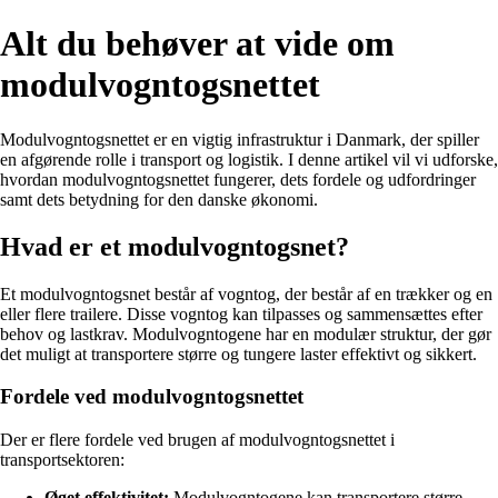
Alt du behøver at vide om
modulvogntogsnettet
Modulvogntogsnettet er en vigtig infrastruktur i Danmark, der spiller
en afgørende rolle i transport og logistik. I denne artikel vil vi udforske,
hvordan modulvogntogsnettet fungerer, dets fordele og udfordringer
samt dets betydning for den danske økonomi.
Hvad er et modulvogntogsnet?
Et modulvogntogsnet består af vogntog, der består af en trækker og en
eller flere trailere. Disse vogntog kan tilpasses og sammensættes efter
behov og lastkrav. Modulvogntogene har en modulær struktur, der gør
det muligt at transportere større og tungere laster effektivt og sikkert.
Fordele ved modulvogntogsnettet
Der er flere fordele ved brugen af modulvogntogsnettet i
transportsektoren:
Øget effektivitet:
Modulvogntogene kan transportere større