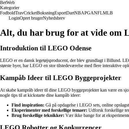
Bet
Web
Kategorier
Fodbold
Trav
Cricket
Boksning
Esport
Dart
NBA
PGA
NFL
MLB
Login
Opret bruger
Nyhedsbrev
Alt, du har brug for at vide 
Introduktion til LEGO Odense
LEGO er en dansk legetøjsproducent, der blev grundlagt i Billund. LEGO
største byer, har LEGO en stor tilstedeværelse med flere interaktive ople
Kampåb Ideer til LEGO Byggeprojekter
At skabe kampråb ideer til dine LEGO byggeprojekter kan være en sjov 
nogle tips til at kickstarte dine kampåb ideer:
Find inspiration:
Gå på opdagelse i LEGO sets, online opslagstavl
Eksperimenter med forskellige temaer:
Udforsk forskellige t
Brug forskellige teknikker:
Vær ikke bange for at eksperimente
LEGO Robotter og Konkurrencer