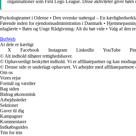
organisationer som First Lego League. Disse aktiviteter giver børn
Psykologteamet i Odense
•
Den svenske nattergal – En kærlighedserklæ
Førende inden for ejendomsadministration i Danmark
•
Hjemmepasning
ufaglærte
•
Børn og Unge Rådgivning: Alt du bør vide
•
Valg af den re
Bet
Web
At dele er kærligt
X
Facebook
Instagram
LinkedIn
YouTube
Pin
© Alt indhold tilhører rettighedshaver.
© Ophavsretligt beskyttet indhold. Vi er affiliatepartner og kan modtag
© Denne side er underlagt ophavsret. Vi arbejder med affiliatepartnere 
Om os
Vores rejse
Formål og værdier
Bag siden
Bidrag økonomisk
Arbejdssteder
Sektioner
Gaver til dig
Kampagner
Kommentarer
Indkøbsguides
Trin for trin