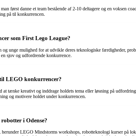
an først danne et team bestående af 2-10 deltagere og en voksen coach
ing på til konkurrencen.
ncer som First Lego League?
og unge mulighed for at udvikle deres teknologiske færdigheder, probl
 en sjov og udfordrende konkurrence.
 til LEGO konkurrencer?
at tænke kreativt og inddrage holdets tema eller løsning på udfordringe
mning og motivere holdet under konkurrencen.
 robotter i Odense?
, herunder LEGO Mindstorms workshops, robotteknologi kurser på lokal