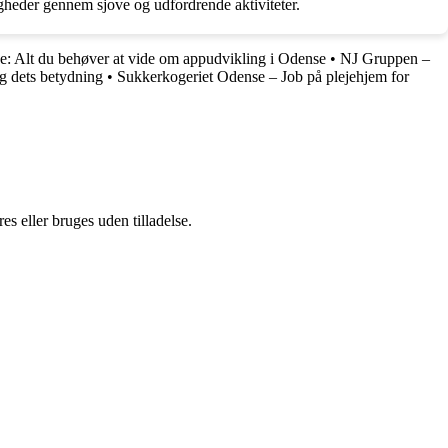
gheder gennem sjove og udfordrende aktiviteter.
: Alt du behøver at vide om appudvikling i Odense
•
NJ Gruppen –
g dets betydning
•
Sukkerkogeriet Odense – Job på plejehjem for
s eller bruges uden tilladelse.