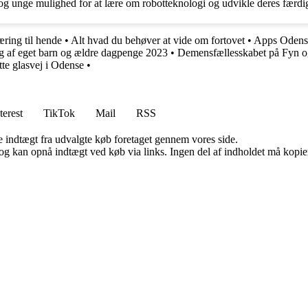
 og unge mulighed for at lære om robotteknologi og udvikle deres færdi
ring til hende
•
Alt hvad du behøver at vide om fortovet
•
Apps Odense
 af eget barn og ældre dagpenge 2023
•
Demensfællesskabet på Fyn o
tte glasvej i Odense
•
terest
TikTok
Mail
RSS
e indtægt fra udvalgte køb foretaget gennem vores side.
og kan opnå indtægt ved køb via links. Ingen del af indholdet må kopiere