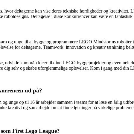
s, hvor deltagerne kan vise deres tekniske færdigheder og kreativi
ke robotdesigns. Deltagelse i disse konkurrencer kan være en fantastis
ørn og unge til at bygge og programmere LEGO Mindstorms robotter t
evelse for deltagerne. Teamwork, innovation og kreativ tænkning belø
Odense, udvikle kampråb ideer til dine LEGO byggeprojekter og event
dre dig selv og skabe uforglemmelige oplevelser. Kom i gang med din 
kurrencen ud på?
n og unge op til 16 år arbejder sammen i teams for at løse en årlig u
nke kreativt og samarbejde om at finde løsninger på virkelige problemer
som First Lego League?