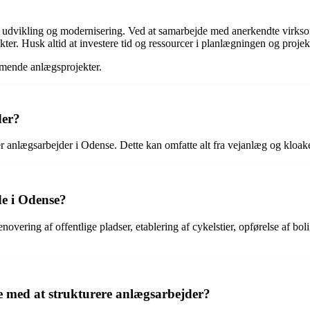
s udvikling og modernisering. Ved at samarbejde med anerkendte virk
ter. Husk altid at investere tid og ressourcer i planlægningen og projekt
mmende anlægsprojekter.
der?
rer anlægsarbejder i Odense. Dette kan omfatte alt fra vejanlæg og kloak
de i Odense?
overing af offentlige pladser, etablering af cykelstier, opførelse af b
e med at strukturere anlægsarbejder?