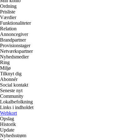
Min konto
Ordning
Prisliste
Værdier
Funktionaliteter
Relation
Annoncegiver
Brandpartner
Provisionstager
Netværkspartner
Nyhedsmedier
Ring
Miljø
Tilknyt dig
Abonnér
Social kontakt
Seneste nyt
Community
Lokalbefolkning
Links i indholdet
Webkort
Opslag
Historik
Update
Nyhedsstrøm