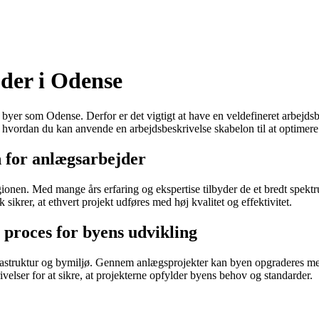
jder i Odense
byer som Odense. Derfor er det vigtigt at have en veldefineret arbejdsbes
 hvordan du kan anvende en arbejdsbeskrivelse skabelon til at optimere 
n for anlægsarbejder
nen. Med mange års erfaring og ekspertise tilbyder de et bredt spektru
krer, at ethvert projekt udføres med høj kvalitet og effektivitet.
proces for byens udvikling
frastruktur og bymiljø. Gennem anlægsprojekter kan byen opgraderes med
ivelser for at sikre, at projekterne opfylder byens behov og standarder.