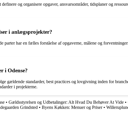
t definere og organisere opgaver, ansvarsområder, tidsplaner og ressour
lser i anlægsprojekter?
ede parter har en fælles forståelse af opgaverne, målene og forventninger
er i Odense?
t følge gældende standarder, best practices og lovgivning inden for bran
ndarder i projekterne.
nse
•
Gældsstyrelsen og Udbetalinger: Alt Hvad Du Behøver At Vide
•
ndegaarden Grindsted
•
Byens Køkken: Menuer og Priser
•
Willeruplu
•