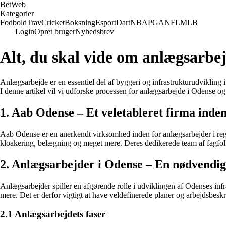
Bet
Web
Kategorier
Fodbold
Trav
Cricket
Boksning
Esport
Dart
NBA
PGA
NFL
MLB
Login
Opret bruger
Nyhedsbrev
Alt, du skal vide om anlægsarbe
Anlægsarbejde er en essentiel del af byggeri og infrastrukturudvikling i 
I denne artikel vil vi udforske processen for anlægsarbejde i Odense og
1. Aab Odense – Et veletableret firma inde
Aab Odense er en anerkendt virksomhed inden for anlægsarbejder i regio
kloakering, belægning og meget mere. Deres dedikerede team af fagfolk si
2. Anlægsarbejder i Odense – En nødvendig 
Anlægsarbejder spiller en afgørende rolle i udviklingen af Odenses in
mere. Det er derfor vigtigt at have veldefinerede planer og arbejdsbeskr
2.1 Anlægsarbejdets faser