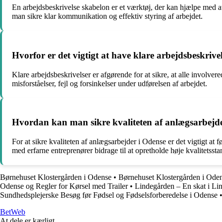
En arbejdsbeskrivelse skabelon er et værktøj, der kan hjælpe med a
man sikre klar kommunikation og effektiv styring af arbejdet.
Hvorfor er det vigtigt at have klare arbejdsbeskrive
Klare arbejdsbeskrivelser er afgørende for at sikre, at alle involver
misforståelser, fejl og forsinkelser under udførelsen af arbejdet.
Hvordan kan man sikre kvaliteten af anlægsarbejd
For at sikre kvaliteten af anlægsarbejder i Odense er det vigtigt a
med erfarne entreprenører bidrage til at opretholde høje kvalitetssta
Børnehuset Klostergården i Odense
•
Børnehuset Klostergården i Ode
Odense og Regler for Kørsel med Trailer
•
Lindegården – En skat i Li
Sundhedsplejerske Besøg før Fødsel og Fødselsforberedelse i Odense
Bet
Web
At dele er kærligt