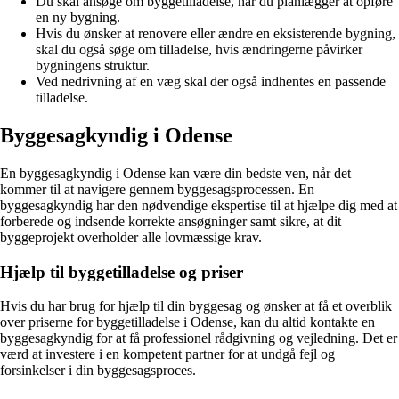
Du skal ansøge om byggetilladelse, når du planlægger at opføre
en ny bygning.
Hvis du ønsker at renovere eller ændre en eksisterende bygning,
skal du også søge om tilladelse, hvis ændringerne påvirker
bygningens struktur.
Ved nedrivning af en væg skal der også indhentes en passende
tilladelse.
Byggesagkyndig i Odense
En byggesagkyndig i Odense kan være din bedste ven, når det
kommer til at navigere gennem byggesagsprocessen. En
byggesagkyndig har den nødvendige ekspertise til at hjælpe dig med at
forberede og indsende korrekte ansøgninger samt sikre, at dit
byggeprojekt overholder alle lovmæssige krav.
Hjælp til byggetilladelse og priser
Hvis du har brug for hjælp til din byggesag og ønsker at få et overblik
over priserne for byggetilladelse i Odense, kan du altid kontakte en
byggesagkyndig for at få professionel rådgivning og vejledning. Det er
værd at investere i en kompetent partner for at undgå fejl og
forsinkelser i din byggesagsproces.