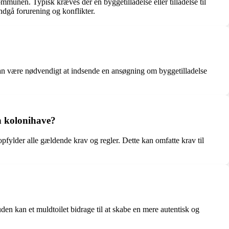
ommunen. Typisk kræves der en byggetilladelse eller tilladelse til
undgå forurening og konflikter.
kan være nødvendigt at indsende en ansøgning om byggetilladelse
.
en kolonihave?
opfylder alle gældende krav og regler. Dette kan omfatte krav til
en kan et muldtoilet bidrage til at skabe en mere autentisk og