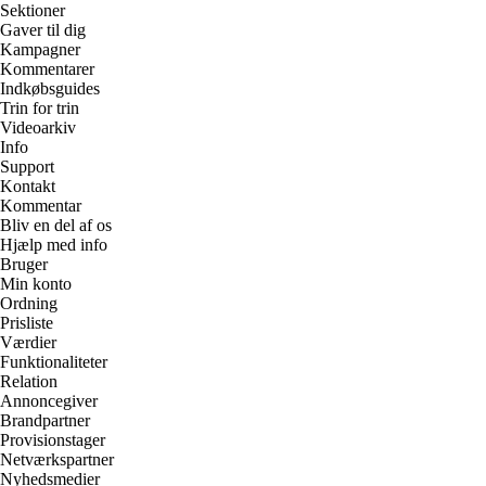
Sektioner
Gaver til dig
Kampagner
Kommentarer
Indkøbsguides
Trin for trin
Videoarkiv
Info
Support
Kontakt
Kommentar
Bliv en del af os
Hjælp med info
Bruger
Min konto
Ordning
Prisliste
Værdier
Funktionaliteter
Relation
Annoncegiver
Brandpartner
Provisionstager
Netværkspartner
Nyhedsmedier