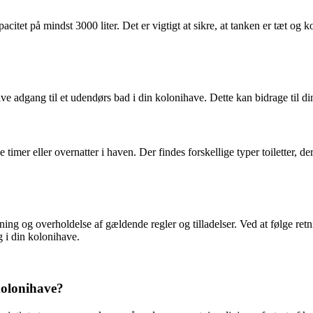
citet på mindst 3000 liter. Det er vigtigt at sikre, at tanken er tæt og ko
 have adgang til et udendørs bad i din kolonihave. Dette kan bidrage til
 timer eller overnatter i haven. Der findes forskellige typer toiletter, d
 og overholdelse af gældende regler og tilladelser. Ved at følge retnings
g i din kolonihave.
 kolonihave?