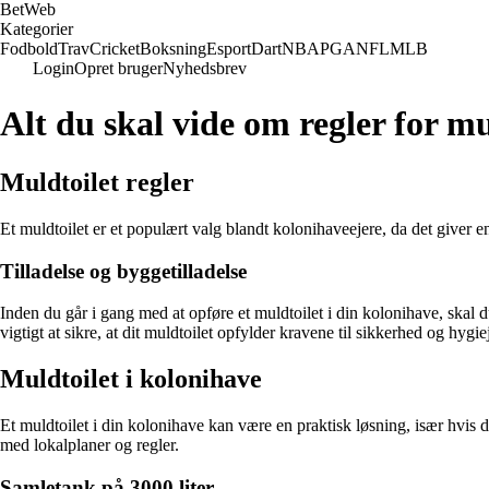
Bet
Web
Kategorier
Fodbold
Trav
Cricket
Boksning
Esport
Dart
NBA
PGA
NFL
MLB
Login
Opret bruger
Nyhedsbrev
Alt du skal vide om regler for mu
Muldtoilet regler
Et muldtoilet er et populært valg blandt kolonihaveejere, da det giver e
Tilladelse og byggetilladelse
Inden du går i gang med at opføre et muldtoilet i din kolonihave, skal 
vigtigt at sikre, at dit muldtoilet opfylder kravene til sikkerhed og hygie
Muldtoilet i kolonihave
Et muldtoilet i din kolonihave kan være en praktisk løsning, især hvis d
med lokalplaner og regler.
Samletank på 3000 liter