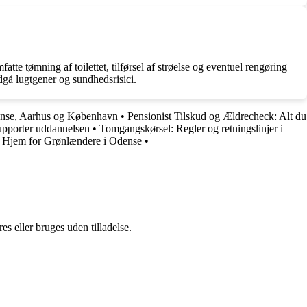
atte tømning af toilettet, tilførsel af strøelse og eventuel rengøring
dgå lugtgener og sundhedsrisici.
dense, Aarhus og København
•
Pensionist Tilskud og Ældrecheck: Alt du
upporter uddannelsen
•
Tomgangskørsel: Regler og retningslinjer i
 Hjem for Grønlændere i Odense
•
s eller bruges uden tilladelse.