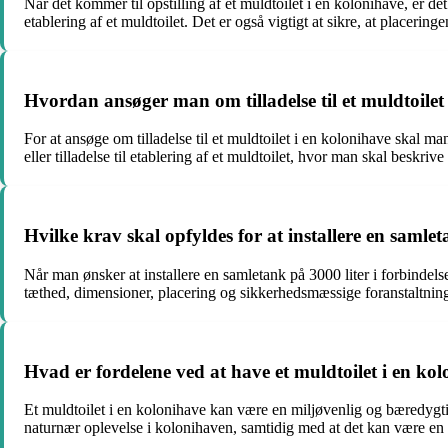
Når det kommer til opstilling af et muldtoilet i en kolonihave, er d
etablering af et muldtoilet. Det er også vigtigt at sikre, at placerin
Hvordan ansøger man om tilladelse til et muldtoilet
For at ansøge om tilladelse til et muldtoilet i en kolonihave ska
eller tilladelse til etablering af et muldtoilet, hvor man skal beskr
Hvilke krav skal opfyldes for at installere en samle
Når man ønsker at installere en samletank på 3000 liter i forbindelse
tæthed, dimensioner, placering og sikkerhedsmæssige foranstaltning
Hvad er fordelene ved at have et muldtoilet i en ko
Et muldtoilet i en kolonihave kan være en miljøvenlig og bæredygtig
naturnær oplevelse i kolonihaven, samtidig med at det kan være en p