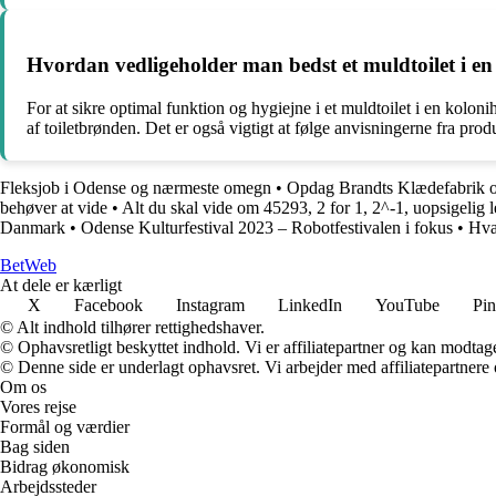
Hvordan vedligeholder man bedst et muldtoilet i e
For at sikre optimal funktion og hygiejne i et muldtoilet i en koloni
af toiletbrønden. Det er også vigtigt at følge anvisningerne fra p
Fleksjob i Odense og nærmeste omegn
•
Opdag Brandts Klædefabrik 
behøver at vide
•
Alt du skal vide om 45293, 2 for 1, 2^-1, uopsigelig 
Danmark
•
Odense Kulturfestival 2023 – Robotfestivalen i fokus
•
Hvad
Bet
Web
At dele er kærligt
X
Facebook
Instagram
LinkedIn
YouTube
Pin
© Alt indhold tilhører rettighedshaver.
© Ophavsretligt beskyttet indhold. Vi er affiliatepartner og kan modtag
© Denne side er underlagt ophavsret. Vi arbejder med affiliatepartnere 
Om os
Vores rejse
Formål og værdier
Bag siden
Bidrag økonomisk
Arbejdssteder