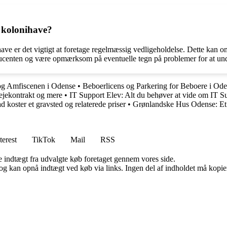
n kolonihave?
have er det vigtigt at foretage regelmæssig vedligeholdelse. Dette kan omf
roducenten og være opmærksom på eventuelle tegn på problemer for at un
og Amfiscenen i Odense
•
Beboerlicens og Parkering for Beboere i O
lejekontrakt og mere
•
IT Support Elev: Alt du behøver at vide om IT S
 koster et gravsted og relaterede priser
•
Grønlandske Hus Odense: Et
terest
TikTok
Mail
RSS
e indtægt fra udvalgte køb foretaget gennem vores side.
og kan opnå indtægt ved køb via links. Ingen del af indholdet må kopiere