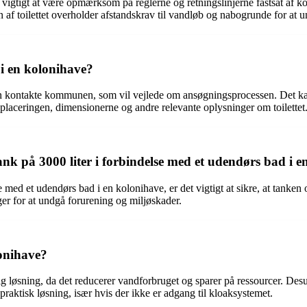
et vigtigt at være opmærksom på reglerne og retningslinjerne fastsat af k
gen af toilettet overholder afstandskrav til vandløb og nabogrunde for at 
 i en kolonihave?
l man kontakte kommunen, som vil vejlede om ansøgningsprocessen. Det 
ive placeringen, dimensionerne og andre relevante oplysninger om toilettet
tank på 3000 liter i forbindelse med et udendørs bad i 
 med et udendørs bad i en kolonihave, er det vigtigt at sikre, at tanken 
er for at undgå forurening og miljøskader.
lonihave?
 løsning, da det reducerer vandforbruget og sparer på ressourcer. Desud
raktisk løsning, især hvis der ikke er adgang til kloaksystemet.