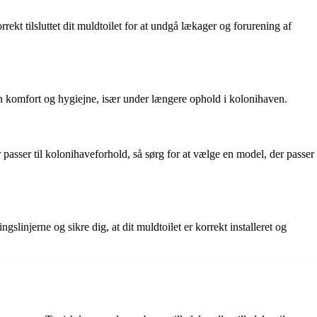
rrekt tilsluttet dit muldtoilet for at undgå lækager og forurening af
 din komfort og hygiejne, især under længere ophold i kolonihaven.
er passer til kolonihaveforhold, så sørg for at vælge en model, der passer
linjerne og sikre dig, at dit muldtoilet er korrekt installeret og