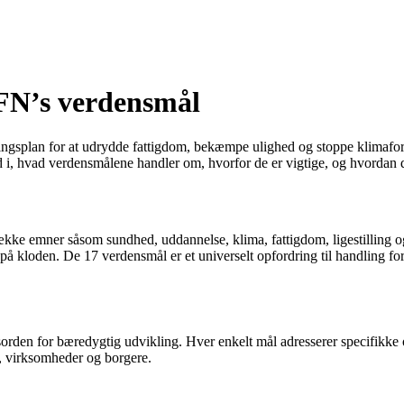
 FN’s verdensmål
ngsplan for at udrydde fattigdom, bekæmpe ulighed og stoppe klimafora
ed i, hvad verdensmålene handler om, hvorfor de er vigtige, og hvordan 
ke emner såsom sundhed, uddannelse, klima, fattigdom, ligestilling og 
på kloden. De 17 verdensmål er et universelt opfordring til handling fo
sorden for bæredygtig udvikling. Hver enkelt mål adresserer specifikke o
e, virksomheder og borgere.