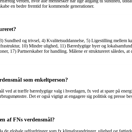
færdig verden, hvor alle mennesker har lige adgang til sundhed, uddann
 skabe en bedre fremtid for kommende generationer.
ureret?
3) Sundhed og trivsel, 4) Kvalitetsuddannelse, 5) Ligestilling mellem k
frastruktur, 10) Mindre ulighed, 11) Bæredygtige byer og lokalsamfund,
tioner, 17) Partnerskaber for handling. Målene er struktureret således, a
erdensmål som enkeltperson?
 ved at træffe bæredygtige valg i hverdagen, fx ved at spare på energi
rbrugsmønstre. Det er også vigtigt at engagere sig politisk og presse be
lsen af FNs verdensmål?
da de globale udfordringer som fx klimaforandringer, ulighed og fattigd