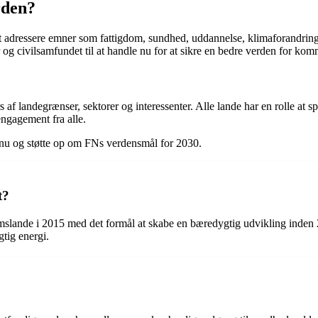
rden?
t adressere emner som fattigdom, sundhed, uddannelse, klimaforandrin
r og civilsamfundet til at handle nu for at sikre en bedre verden for ko
f landegrænser, sektorer og interessenter. Alle lande har en rolle at sp
engagement fra alle.
nu og støtte op om FNs verdensmål for 2030.
t?
slande i 2015 med det formål at skabe en bæredygtig udvikling inden 
tig energi.