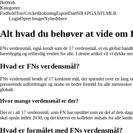
Bet
Web
Kategorier
Fodbold
Trav
Cricket
Boksning
Esport
Dart
NBA
PGA
NFL
MLB
Login
Opret bruger
Nyhedsbrev
Alt hvad du behøver at vide om
FNs verdensmål, også kendt som de 17 verdensmål, er en global handli
bæredygtig og retfærdig verden for alle. I denne artikel vil vi dykke n
Hvad er FNs verdensmål?
FNs verdensmål består af 17 konkrete mål, der spænder over en lang ræk
presserende udfordringer og skabe en bedre fremtid for alle mennesker 
globalt.
Hvor mange verdensmål er der?
Der er i alt 17 verdensmål, som FN har opstillet som en del af dets dag
skal opnås inden 2030, og det kræver en kollektiv indsats fra alle land
Hvad er formålet med FNs verdensmål?