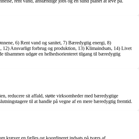
else, rent vand, anstændige jobs og en sund planet at leve på.
ønnene, 6) Rent vand og sanitet, 7) Bæredygtig energi, 8)
 12) Ansvarligt forbrug og produktion, 13) Klimaindsats, 14) Livet
t de tilsammen udgør en helhedsorienteret tilgang til bæredygtig
en, reducere sit affald, støtte virksomheder med bæredygtige
slutningstagere til at handle på vegne af en mere bæredygtig fremtid.
om kræver en fælles og koordineret indsats på tværs af