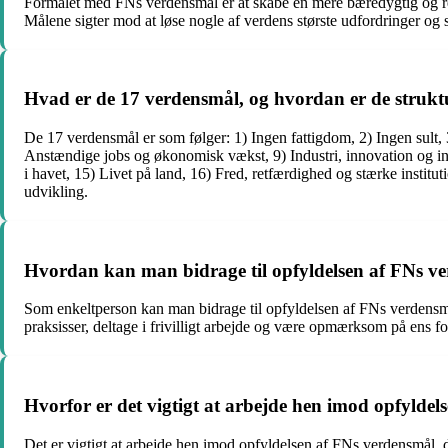
Formålet med FNs verdensmål er at skabe en mere bæredygtig og ret
Målene sigter mod at løse nogle af verdens største udfordringer og
Hvad er de 17 verdensmål, og hvordan er de strukt
De 17 verdensmål er som følger: 1) Ingen fattigdom, 2) Ingen sult, 
Anstændige jobs og økonomisk vækst, 9) Industri, innovation og in
i havet, 15) Livet på land, 16) Fred, retfærdighed og stærke institu
udvikling.
Hvordan kan man bidrage til opfyldelsen af FNs v
Som enkeltperson kan man bidrage til opfyldelsen af FNs verdensmål
praksisser, deltage i frivilligt arbejde og være opmærksom på ens fo
Hvorfor er det vigtigt at arbejde hen imod opfylde
Det er vigtigt at arbejde hen imod opfyldelsen af FNs verdensmål, 