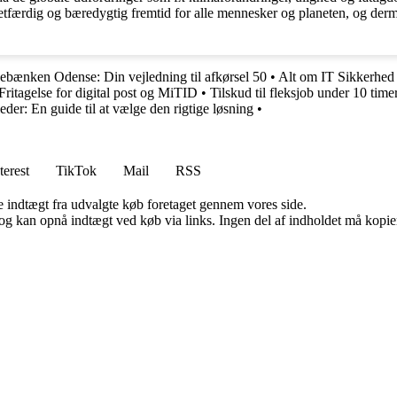
tfærdig og bæredygtig fremtid for alle mennesker og planeten, og dermed
ebænken Odense: Din vejledning til afkørsel 50
•
Alt om IT Sikkerhed
Fritagelse for digital post og MiTID
•
Tilskud til fleksjob under 10 time
er: En guide til at vælge den rigtige løsning
•
terest
TikTok
Mail
RSS
e indtægt fra udvalgte køb foretaget gennem vores side.
og kan opnå indtægt ved køb via links. Ingen del af indholdet må kopiere