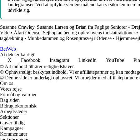
landegrænser. Ved at opfylde verdensmålene kan vi sikre en mere re
udvikle sig.
Susanne Crawley, Susanne Larsen og Brian fra Faglige Seniorer
•
Drej
Vide
•
Åfart Odense: Sejl op ad åen og oplev byens turistattraktioner
•
tagdækning
•
Munkedammen og Rosenørnsvej i Odense
•
Hjemmevejled
Bet
Web
At dele er kærligt
X
Facebook
Instagram
LinkedIn
YouTube
Pin
© Alt indhold tilhører rettighedshaver.
© Ophavsretligt beskyttet indhold. Vi er affiliatepartner og kan modtag
© Denne side er underlagt ophavsret. Vi arbejder med affiliatepartnere 
Om os
Vores rejse
Formål og værdier
Bag siden
Bidrag økonomisk
Arbejdssteder
Sektioner
Gaver til dig
Kampagner
Kommentarer
Indkøbsguides