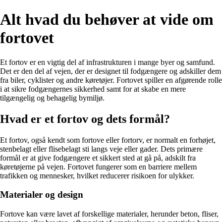
Alt hvad du behøver at vide om
fortovet
Et fortov er en vigtig del af infrastrukturen i mange byer og samfund.
Det er den del af vejen, der er designet til fodgængere og adskiller dem
fra biler, cyklister og andre køretøjer. Fortovet spiller en afgørende rolle
i at sikre fodgængernes sikkerhed samt for at skabe en mere
tilgængelig og behagelig bymiljø.
Hvad er et fortov og dets formål?
Et fortov, også kendt som fortove eller fortorv, er normalt en forhøjet,
stenbelagt eller flisebelagt sti langs veje eller gader. Dets primære
formål er at give fodgængere et sikkert sted at gå på, adskilt fra
køretøjerne på vejen. Fortovet fungerer som en barriere mellem
trafikken og mennesker, hvilket reducerer risikoen for ulykker.
Materialer og design
Fortove kan være lavet af forskellige materialer, herunder beton, fliser,