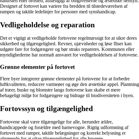
natursten eller brosten, afhængigt af omgivelserne og æstetiske hensyn.
Designet af fortovet kan variere fra bredden til tilstedeværelsen af ​​
rampen og taktile ledelinjer for personer med synshandicap.
Vedligeholdelse og reparation
Det er vigtigt at vedligeholde fortovene regelmæssigt for at sikre deres
sikkerhed og tilgængelighed. Revner, ujævnheder og løse fliser kan
udgøre fare for fodgængere og bør straks repareres. Kommunen eller
myndighederne har normalt ansvaret for vedligeholdelsen af fortovene.
Grønne elementer på fortovet
Flere byer integrerer grønne elementer på fortovene for at forbedre
luftkvaliteten, reducere varmeøer og øge den æstetiske appel. Plantning
af træer, buske og blomster langs fortovene kan skabe et mere
behageligt miljø for fodgængere og bidrage til biodiversiteten i byen.
Fortovssyn og tilgængelighed
Fortovene skal være tilgængelige for alle, herunder ældre,
handicappede og forældre med barnevogne. Rigtig udformning af
fortovet med ramper, taktile belægninger og korrekt belysning er
afgørende for at sikre tilgængelighed for alle brugere.