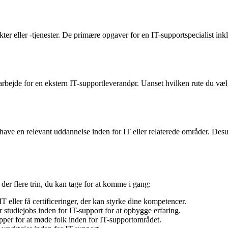
dukter eller -tjenester. De primære opgaver for en IT-supportspecialist ink
t arbejde for en ekstern IT-supportleverandør. Uanset hvilken rute du væl
at have en relevant uddannelse inden for IT eller relaterede områder. 
r der flere trin, du kan tage for at komme i gang:
T eller få certificeringer, der kan styrke dine kompetencer.
r studiejobs inden for IT-support for at opbygge erfaring.
per for at møde folk inden for IT-supportområdet.