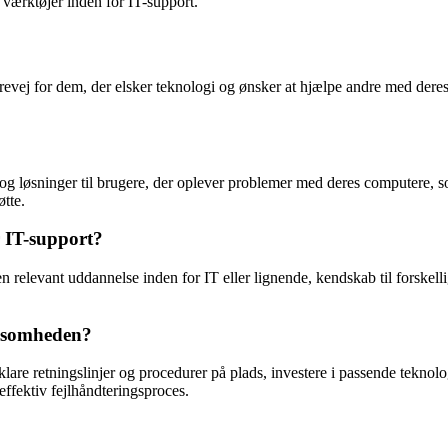
værktøjer inden for IT-support.
evej for dem, der elsker teknologi og ønsker at hjælpe andre med deres
 og løsninger til brugere, der oplever problemer med deres computere, so
øtte.
r IT-support?
 en relevant uddannelse inden for IT eller lignende, kendskab til forsk
.
rksomheden?
e klare retningslinjer og procedurer på plads, investere i passende teknol
fektiv fejlhåndteringsproces.