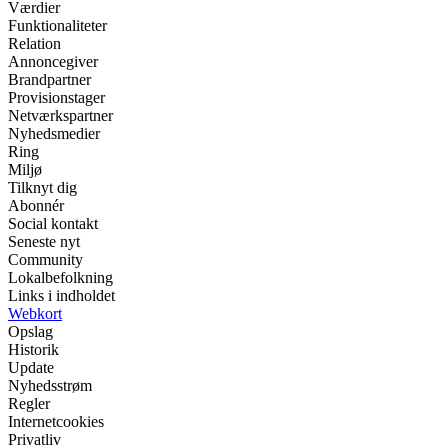
Værdier
Funktionaliteter
Relation
Annoncegiver
Brandpartner
Provisionstager
Netværkspartner
Nyhedsmedier
Ring
Miljø
Tilknyt dig
Abonnér
Social kontakt
Seneste nyt
Community
Lokalbefolkning
Links i indholdet
Webkort
Opslag
Historik
Update
Nyhedsstrøm
Regler
Internetcookies
Privatliv