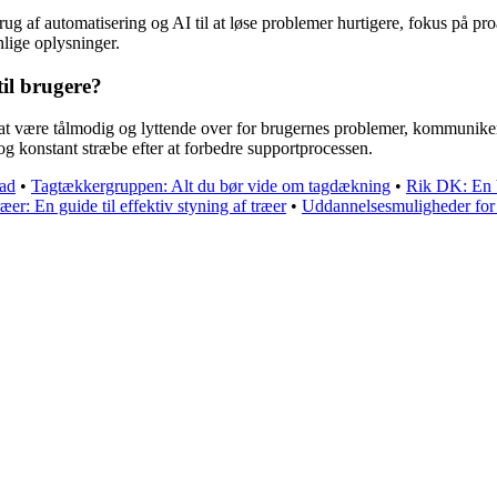
brug af automatisering og AI til at løse problemer hurtigere, fokus på pro
nlige oplysninger.
til brugere?
r at være tålmodig og lyttende over for brugernes problemer, kommunikere
, og konstant stræbe efter at forbedre supportprocessen.
ad
•
Tagtækkergruppen: Alt du bør vide om tagdækning
•
Rik DK: En V
æer: En guide til effektiv styning af træer
•
Uddannelsesmuligheder for