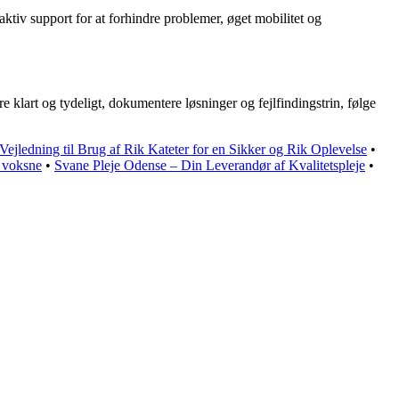
aktiv support for at forhindre problemer, øget mobilitet og
 klart og tydeligt, dokumentere løsninger og fejlfindingstrin, følge
ejledning til Brug af Rik Kateter for en Sikker og Rik Oplevelse
•
 voksne
•
Svane Pleje Odense – Din Leverandør af Kvalitetspleje
•