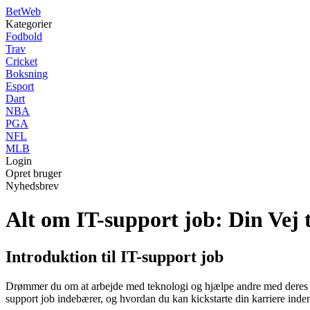
Bet
Web
Kategorier
Fodbold
Trav
Cricket
Boksning
Esport
Dart
NBA
PGA
NFL
MLB
Login
Opret bruger
Nyhedsbrev
Alt om IT-support job: Din Vej t
Introduktion til IT-support job
Drømmer du om at arbejde med teknologi og hjælpe andre med deres IT-re
support job indebærer, og hvordan du kan kickstarte din karriere inden