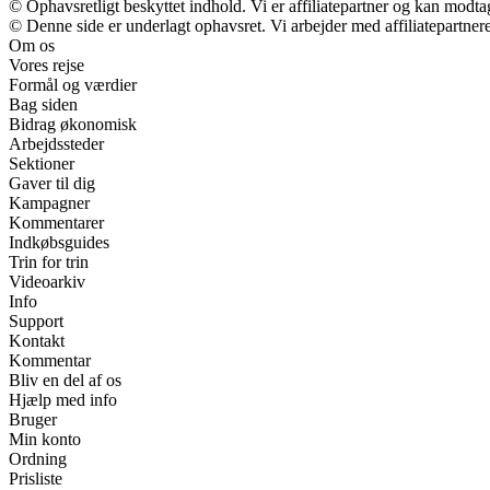
© Ophavsretligt beskyttet indhold. Vi er affiliatepartner og kan modt
© Denne side er underlagt ophavsret. Vi arbejder med affiliatepartnere
Om os
Vores rejse
Formål og værdier
Bag siden
Bidrag økonomisk
Arbejdssteder
Sektioner
Gaver til dig
Kampagner
Kommentarer
Indkøbsguides
Trin for trin
Videoarkiv
Info
Support
Kontakt
Kommentar
Bliv en del af os
Hjælp med info
Bruger
Min konto
Ordning
Prisliste