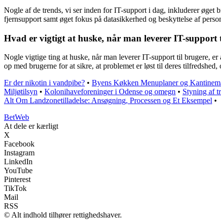
Nogle af de trends, vi ser inden for IT-support i dag, inkluderer øget 
fjernsupport samt øget fokus på datasikkerhed og beskyttelse af perso
Hvad er vigtigt at huske, når man leverer IT-support 
Nogle vigtige ting at huske, når man leverer IT-support til brugere, e
op med brugerne for at sikre, at problemet er løst til deres tilfredshed
Er der nikotin i vandpibe?
•
Byens Køkken Menuplaner og Kantinem
Miljøtilsyn
•
Kolonihaveforeninger i Odense og omegn
•
Styning af tr
Alt Om Landzonetilladelse: Ansøgning, Processen og Et Eksempel
•
Bet
Web
At dele er kærligt
X
Facebook
Instagram
LinkedIn
YouTube
Pinterest
TikTok
Mail
RSS
© Alt indhold tilhører rettighedshaver.