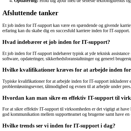
Opdatering:
Hold dig ajour med de seneste teknologitrends og 
Afsluttende tanker
Et job inden for IT-support kan være en spændende og givende karrier
erfaring kan du skabe dig en succesfuld karriere inden for IT-support.
Hvad indebærer et job inden for IT-support?
Et job inden for IT-support indebærer typisk at yde teknisk assistance
software, opdateringer, sikkerhedsforanstaltninger og generel brugerst
Hvilke kvalifikationer kræves for at arbejde inden fo
Typiske kvalifikationer for at arbejde inden for IT-support inkluderer
problemløsningsevner, tålmodighed og evnen til at arbejde under pres
Hvordan kan man sikre en effektiv IT-support til vi
For at sikre effektiv IT-support til virksomheden er det vigtigt at hav
god kommunikation mellem supportteamet og brugerne samt have en ef
Hvilke trends ser vi inden for IT-support i dag?