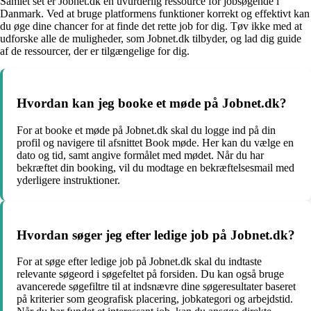
Samlet set er Jobnet.dk en uvurderlig ressource for jobsøgende i
Danmark. Ved at bruge platformens funktioner korrekt og effektivt kan
du øge dine chancer for at finde det rette job for dig. Tøv ikke med at
udforske alle de muligheder, som Jobnet.dk tilbyder, og lad dig guide
af de ressourcer, der er tilgængelige for dig.
Hvordan kan jeg booke et møde på Jobnet.dk?
For at booke et møde på Jobnet.dk skal du logge ind på din
profil og navigere til afsnittet Book møde. Her kan du vælge en
dato og tid, samt angive formålet med mødet. Når du har
bekræftet din booking, vil du modtage en bekræftelsesmail med
yderligere instruktioner.
Hvordan søger jeg efter ledige job på Jobnet.dk?
For at søge efter ledige job på Jobnet.dk skal du indtaste
relevante søgeord i søgefeltet på forsiden. Du kan også bruge
avancerede søgefiltre til at indsnævre dine søgeresultater baseret
på kriterier som geografisk placering, jobkategori og arbejdstid.