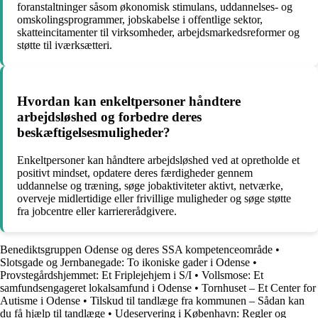
foranstaltninger såsom økonomisk stimulans, uddannelses- og
omskolingsprogrammer, jobskabelse i offentlige sektor,
skatteincitamenter til virksomheder, arbejdsmarkedsreformer og
støtte til iværksætteri.
Hvordan kan enkeltpersoner håndtere
arbejdsløshed og forbedre deres
beskæftigelsesmuligheder?
Enkeltpersoner kan håndtere arbejdsløshed ved at opretholde et
positivt mindset, opdatere deres færdigheder gennem
uddannelse og træning, søge jobaktiviteter aktivt, netværke,
overveje midlertidige eller frivillige muligheder og søge støtte
fra jobcentre eller karriererådgivere.
Benediktsgruppen Odense og deres SSA kompetenceområde
•
Slotsgade og Jernbanegade: To ikoniske gader i Odense
•
Provstegårdshjemmet: Et Friplejehjem i S/I
•
Vollsmose: Et
samfundsengageret lokalsamfund i Odense
•
Tornhuset – Et Center for
Autisme i Odense
•
Tilskud til tandlæge fra kommunen – Sådan kan
du få hjælp til tandlæge
•
Udeservering i København: Regler og