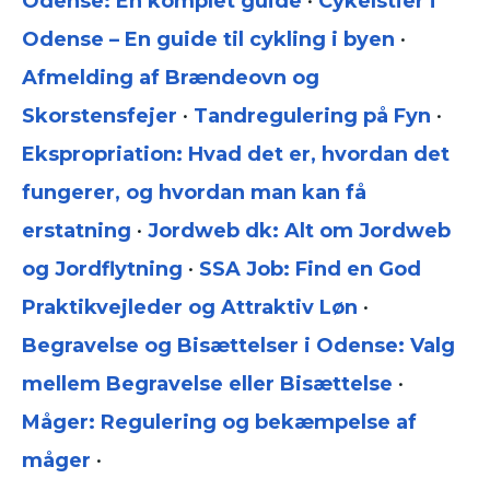
Odense: En komplet guide
•
Cykelstier i
Odense – En guide til cykling i byen
•
Afmelding af Brændeovn og
Skorstensfejer
•
Tandregulering på Fyn
•
Ekspropriation: Hvad det er, hvordan det
fungerer, og hvordan man kan få
erstatning
•
Jordweb dk: Alt om Jordweb
og Jordflytning
•
SSA Job: Find en God
Praktikvejleder og Attraktiv Løn
•
Begravelse og Bisættelser i Odense: Valg
mellem Begravelse eller Bisættelse
•
Måger: Regulering og bekæmpelse af
måger
•