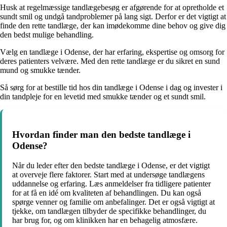
Husk at regelmæssige tandlægebesøg er afgørende for at opretholde et
sundt smil og undgå tandproblemer på lang sigt. Derfor er det vigtigt at
finde den rette tandlæge, der kan imødekomme dine behov og give dig
den bedst mulige behandling.
Vælg en tandlæge i Odense, der har erfaring, ekspertise og omsorg for
deres patienters velvære. Med den rette tandlæge er du sikret en sund
mund og smukke tænder.
Så sørg for at bestille tid hos din tandlæge i Odense i dag og invester i
din tandpleje for en levetid med smukke tænder og et sundt smil.
Hvordan finder man den bedste tandlæge i
Odense?
Når du leder efter den bedste tandlæge i Odense, er det vigtigt
at overveje flere faktorer. Start med at undersøge tandlægens
uddannelse og erfaring. Læs anmeldelser fra tidligere patienter
for at få en idé om kvaliteten af behandlingen. Du kan også
spørge venner og familie om anbefalinger. Det er også vigtigt at
tjekke, om tandlægen tilbyder de specifikke behandlinger, du
har brug for, og om klinikken har en behagelig atmosfære.