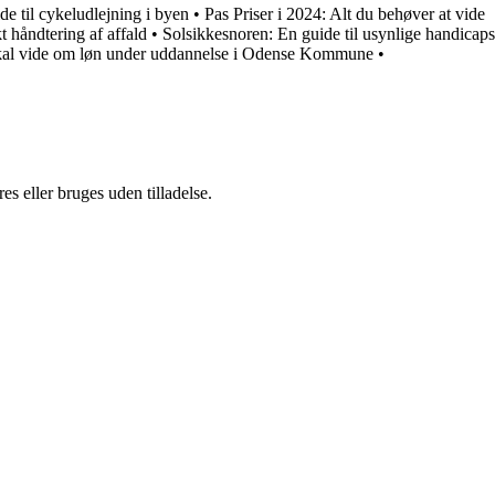
de til cykeludlejning i byen
•
Pas Priser i 2024: Alt du behøver at vide
t håndtering af affald
•
Solsikkesnoren: En guide til usynlige handicaps
kal vide om løn under uddannelse i Odense Kommune
•
s eller bruges uden tilladelse.