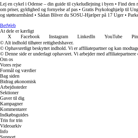
Lej en cykel i Odense – din guide til cykeludlejning i byen
•
Find den r
om priser, gyldighed og fornyelse af pas
•
Gratis Psykologhjælp til Ung
og støttearmbånd
•
Sådan Bliver du SOSU-Hjælper på 17 Uger
•
Parke
Bet
Web
At dele er kærligt
X
Facebook
Instagram
LinkedIn
YouTube
Pin
© Alt indhold tilhører rettighedshaver.
© Ophavsretligt beskyttet indhold. Vi er affiliatepartner og kan modtag
© Denne side er underlagt ophavsret. Vi arbejder med affiliatepartnere 
Om os
Vores rejse
Formål og værdier
Bag siden
Bidrag økonomisk
Arbejdssteder
Sektioner
Gaver til dig
Kampagner
Kommentarer
Indkøbsguides
Trin for trin
Videoarkiv
Info
Support