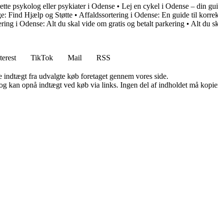
ette psykolog eller psykiater i Odense
•
Lej en cykel i Odense – din gui
e: Find Hjælp og Støtte
•
Affaldssortering i Odense: En guide til korrek
ring i Odense: Alt du skal vide om gratis og betalt parkering
•
Alt du s
terest
TikTok
Mail
RSS
e indtægt fra udvalgte køb foretaget gennem vores side.
og kan opnå indtægt ved køb via links. Ingen del af indholdet må kopiere