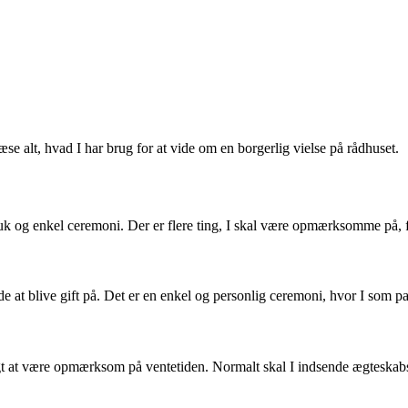
æse alt, hvad I har brug for at vide om en borgerlig vielse på rådhuset.
k og enkel ceremoni. Der er flere ting, I skal være opmærksomme på, fø
de at blive gift på. Det er en enkel og personlig ceremoni, hvor I som p
vigtigt at være opmærksom på ventetiden. Normalt skal I indsende ægteska