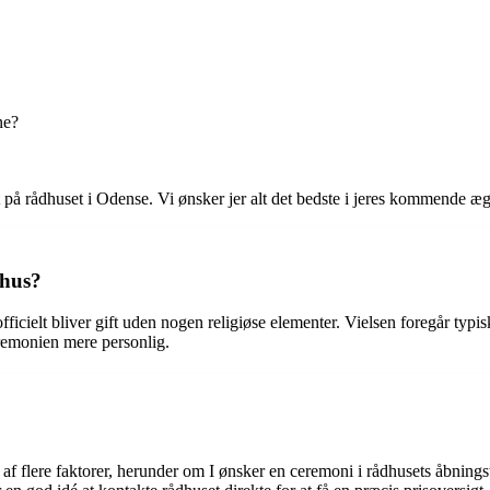
ne?
ft på rådhuset i Odense. Vi ønsker jer alt det bedste i jeres kommende æ
dhus?
icielt bliver gift uden nogen religiøse elementer. Vielsen foregår typis
eremonien mere personlig.
af flere faktorer, herunder om I ønsker en ceremoni i rådhusets åbnings