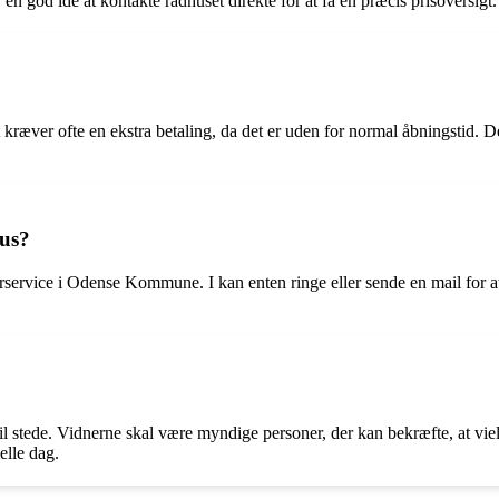
 en god idé at kontakte rådhuset direkte for at få en præcis prisoversigt.
ræver ofte en ekstra betaling, da det er uden for normal åbningstid. Det 
hus?
rservice i Odense Kommune. I kan enten ringe eller sende en mail for at a
til stede. Vidnerne skal være myndige personer, der kan bekræfte, at vie
elle dag.