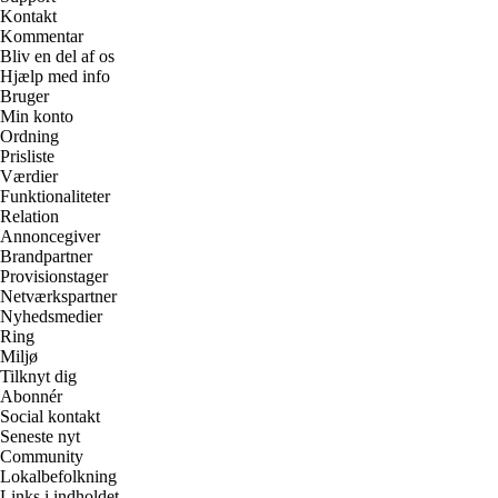
Kontakt
Kommentar
Bliv en del af os
Hjælp med info
Bruger
Min konto
Ordning
Prisliste
Værdier
Funktionaliteter
Relation
Annoncegiver
Brandpartner
Provisionstager
Netværkspartner
Nyhedsmedier
Ring
Miljø
Tilknyt dig
Abonnér
Social kontakt
Seneste nyt
Community
Lokalbefolkning
Links i indholdet