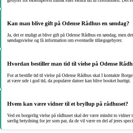
gebyrer for eksempelvis musik eller ekstra tid til ceremonien. Det er
Kan man blive gift på Odense Rådhus en søndag?
Ja, det er muligt at blive gift på Odense Rådhus en søndag, men det k
søndagsvielse og få information om eventuelle tillægsgebyrer.
Hvordan bestiller man tid til vielse på Odense Råd
For at bestille tid til vielse på Odense Rådhus skal I kontakte Borge
at være ude i god tid, da populære datoer kan blive booket hurtigt.
Hvem kan være vidner til et bryllup på rådhuset?
Ved en borgerlig vielse på rådhuset skal der være mindst to vidner 
særlig betydning for jer som par, da de vil være en del af jeres speci