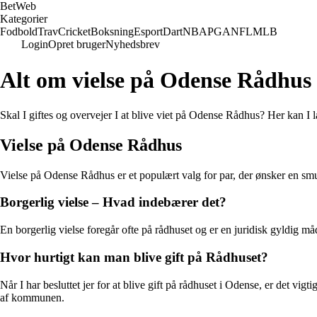
Bet
Web
Kategorier
Fodbold
Trav
Cricket
Boksning
Esport
Dart
NBA
PGA
NFL
MLB
Login
Opret bruger
Nyhedsbrev
Alt om vielse på Odense Rådhus
Skal I giftes og overvejer I at blive viet på Odense Rådhus? Her kan I l
Vielse på Odense Rådhus
Vielse på Odense Rådhus er et populært valg for par, der ønsker en smu
Borgerlig vielse – Hvad indebærer det?
En borgerlig vielse foregår ofte på rådhuset og er en juridisk gyldig må
Hvor hurtigt kan man blive gift på Rådhuset?
Når I har besluttet jer for at blive gift på rådhuset i Odense, er det 
af kommunen.