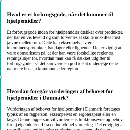
Hvad er et forbrugsgode, når det kommer til
hjælpemidler?
Et forbrugsgode inden for hjælpemidler dækker over produkter,
der har en vis levetid og som forventes at skulle udskiftes med
jævne mellemrum. Dette kan eksempelvis være
inkontinensprodukter, bandager eller lignende. Det er vigtigt at
være opmærksom på, at der kan være forskellige regler og
retningslinjer for, hvordan man kan få dækket udgifter til
forbrugsgoder, så det kan være en god idé at undersøge dette
nærmere hos sin kommune eller region.
Hvordan foregår vurderingen af behovet for
hjælpemidler i Danmark?
Vurderingen af behovet for hjælpemidler i Danmark foretages
typisk af en fagperson, eksempelvis en ergoterapeut eller en
læge. Denne fagperson vil vurdere ens funktionsevne og behov
for hjælpemidler ud fra en individuel vurdering. Det er vigtigt at
være åben og ærlig under vurderingsprocessen, da det er