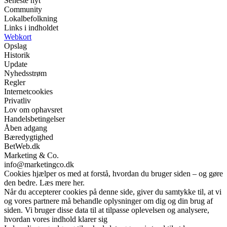
Seneste nyt
Community
Lokalbefolkning
Links i indholdet
Webkort
Opslag
Historik
Update
Nyhedsstrøm
Regler
Internetcookies
Privatliv
Lov om ophavsret
Handelsbetingelser
Åben adgang
Bæredygtighed
BetWeb.dk
Marketing & Co.
info@marketingco.dk
Cookies hjælper os med at forstå, hvordan du bruger siden – og gøre
den bedre. Læs mere her.
Når du accepterer cookies på denne side, giver du samtykke til, at vi
og vores partnere må behandle oplysninger om dig og din brug af
siden. Vi bruger disse data til at tilpasse oplevelsen og analysere,
hvordan vores indhold klarer sig