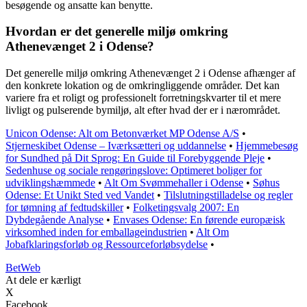
besøgende og ansatte kan benytte.
Hvordan er det generelle miljø omkring
Athenevænget 2 i Odense?
Det generelle miljø omkring Athenevænget 2 i Odense afhænger af
den konkrete lokation og de omkringliggende områder. Det kan
variere fra et roligt og professionelt forretningskvarter til et mere
livligt og pulserende bymiljø, alt efter hvad der er i nærområdet.
Unicon Odense: Alt om Betonværket MP Odense A/S
•
Stjerneskibet Odense – Iværksætteri og uddannelse
•
Hjemmebesøg
for Sundhed på Dit Sprog: En Guide til Forebyggende Pleje
•
Sedenhuse og sociale rengøringslove: Optimeret boliger for
udviklingshæmmede
•
Alt Om Svømmehaller i Odense
•
Søhus
Odense: Et Unikt Sted ved Vandet
•
Tilslutningstilladelse og regler
for tømning af fedtudskiller
•
Folketingsvalg 2007: En
Dybdegående Analyse
•
Envases Odense: En førende europæisk
virksomhed inden for emballageindustrien
•
Alt Om
Jobafklaringsforløb og Ressourceforløbsydelse
•
Bet
Web
At dele er kærligt
X
Facebook