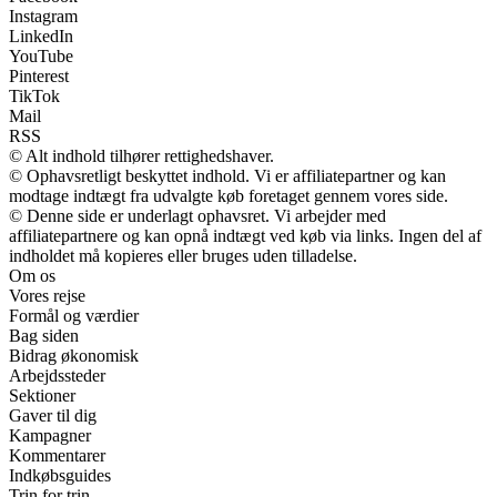
Instagram
LinkedIn
YouTube
Pinterest
TikTok
Mail
RSS
© Alt indhold tilhører rettighedshaver.
© Ophavsretligt beskyttet indhold. Vi er affiliatepartner og kan
modtage indtægt fra udvalgte køb foretaget gennem vores side.
© Denne side er underlagt ophavsret. Vi arbejder med
affiliatepartnere og kan opnå indtægt ved køb via links. Ingen del af
indholdet må kopieres eller bruges uden tilladelse.
Om os
Vores rejse
Formål og værdier
Bag siden
Bidrag økonomisk
Arbejdssteder
Sektioner
Gaver til dig
Kampagner
Kommentarer
Indkøbsguides
Trin for trin