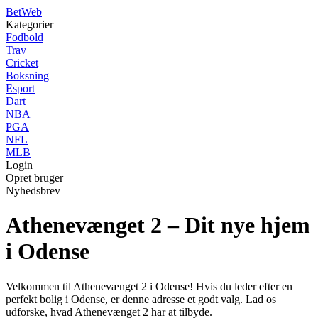
Bet
Web
Kategorier
Fodbold
Trav
Cricket
Boksning
Esport
Dart
NBA
PGA
NFL
MLB
Login
Opret bruger
Nyhedsbrev
Athenevænget 2 – Dit nye hjem
i Odense
Velkommen til Athenevænget 2 i Odense! Hvis du leder efter en
perfekt bolig i Odense, er denne adresse et godt valg. Lad os
udforske, hvad Athenevænget 2 har at tilbyde.