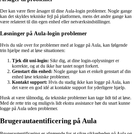
Der kan være flere årsager til dine Aula-login problemer. Nogle gange
kan det skyldes tekniske fejl på platformen, mens det andre gange kan
være relateret til din egen enhed eller netværksindstillinger.
Løsninger på Aula-login problemer
Hvis du står over for problemer med at logge på Aula, kan følgende
trin hjælpe med at løse situationen:
Tjek dit uni-login:
Sikr dig, at dine login-oplysninger er
korrekte, og at du ikke har tastet noget forkert.
Genstart din enhed:
Nogle gange kan et enkelt genstart af din
enhed løse tekniske problemer.
Kontakt support:
Hvis du stadig ikke kan logge på Aula, kan
det være en god idé at kontakte support for yderligere hjælp.
Husk at være tålmodig, da tekniske problemer kan tage lidt tid at løse.
Med de rette trin og muligvis lidt ekstra assistance bør du snart kunne
logge på Aula uden problemer.
Brugerautaentificering på Aula
Brugerautentificering er afgørende for at sikre sikkerheden på Aula og