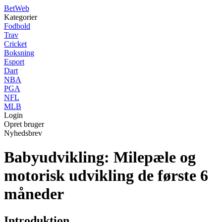
Bet
Web
Kategorier
Fodbold
Trav
Cricket
Boksning
Esport
Dart
NBA
PGA
NFL
MLB
Login
Opret bruger
Nyhedsbrev
Babyudvikling: Milepæle og
motorisk udvikling de første 6
måneder
Introduktion