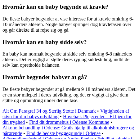
Hvornår kan en baby begynde at kravle?
De fleste babyer begynder at vise interesse for at kravle omkring 6-
10 måneders alderen. Nogle babyer springer dog kravlefasen over
og går direkte til at rejse sig og gå.
Hvornår kan en baby sidde selv?
En baby kan normalt begynde at sidde selv omkring 6-8 måneders
alderen. Det er vigtigt at støtte deres ryg og siddestilling, indtil de
selv kan opretholde balancen.
Hvornår begynder babyer at gå?
De fleste babyer begynder at gå mellem 9-18 måneders alderen. Det
er en stor milepæl i deres udvikling, og det er vigtigt at give dem
støtte og opmuntring under denne fase.
Alt Om Paragraf 34 og Særlig Støtte i Danmark
•
Vigtigheden af
søvn for din babys udvikling
•
Havebæk Plejecenter – Et hjem for
din tryghed
•
Find dit drømmehus i Odense Kommune
•
Alkoholbehandling i Odense: Gratis hjælp til alkoholmisbrugere og
pårørende
•
Find de bedste byggegrunde i Odense
•
Afbrændingsforbud i Odense og Andre Steder
•
Frivilligt arbejde i