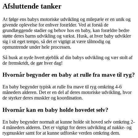
Afsluttende tanker
At følge ens babys motoriske udvikling og milepæle er en unik og
givende oplevelse for enhver forælder. Ved at forstå de
grundlæggende stadier og behov hos en baby, kan forældre bedre
støtte deres barns udvikling og vækst. Husk, at hver baby udvikler
sig i sit eget tempo, så det er vigtigt at være tålmodig og
opmuntrende under hele processen.
Så husk at nyde hvert øjeblik af din babys udvikling og vær stolt af
de fremskridt, de gør hver dag!
Hvornår begynder en baby at rulle fra mave til ryg?
En baby begynder typisk at rulle fra mave til ryg omkring 4-6
måneders alderen. Det er en del af deres motoriske udvikling, hvor
de styrker deres muskler og koordination.
Hvornår kan en baby holde hovedet selv?
En baby begynder normalt at kunne holde sit hoved selv omkring 2-
4 måneders alderen. Det er vigtigt for deres udvikling af nakke- og
rygmuskler samt for at kunne udforske verden omkring dem.