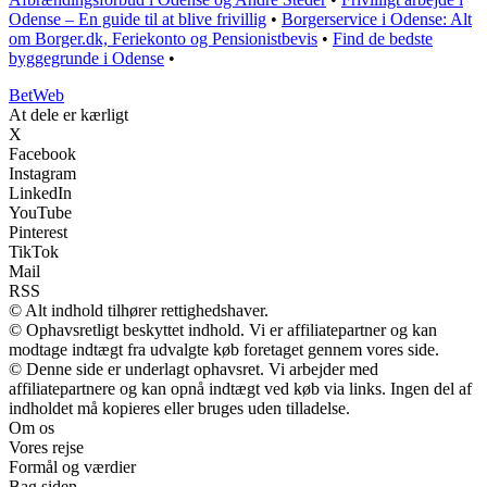
Odense – En guide til at blive frivillig
•
Borgerservice i Odense: Alt
om Borger.dk, Feriekonto og Pensionistbevis
•
Find de bedste
byggegrunde i Odense
•
Bet
Web
At dele er kærligt
X
Facebook
Instagram
LinkedIn
YouTube
Pinterest
TikTok
Mail
RSS
© Alt indhold tilhører rettighedshaver.
© Ophavsretligt beskyttet indhold. Vi er affiliatepartner og kan
modtage indtægt fra udvalgte køb foretaget gennem vores side.
© Denne side er underlagt ophavsret. Vi arbejder med
affiliatepartnere og kan opnå indtægt ved køb via links. Ingen del af
indholdet må kopieres eller bruges uden tilladelse.
Om os
Vores rejse
Formål og værdier
Bag siden