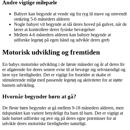
Andre vigtige milepæle
Babyer kan begynde at vende sig fra ryg til mave og omvendt
omkring 5-6 måneders alderen
Nogle babyer vil begynde at slå deres hoved på gulvet, når de
lærer at kontrollere deres fysiske bevægelser
Mellem 4-6 måneders alderen kan babyer begynde at
udforske legetøj på egen hånd og udvikle deres greb
Motorisk udvikling og fremtiden
En babys motoriske udvikling i de første måneder og år af deres liv
er afgørende for deres senere evne til at bevæge sig selvstændigt og
lære nye færdigheder. Det er vigtigt for forældre at skabe et
stimulerende miljø med passende legetøj og aktiviteter for at støtte
barnets udvikling.
Hvornår begynder børn at gå?
De fleste børn begynder at gå mellem 9-18 måneders alderen, men
tidspunktet kan variere betydeligt fra barn til barn. Det er vigtigt at
lade barnet udforske og øve sig på deres egne præmisser for at
udvikle deres motoriske færdigheder naturligt.