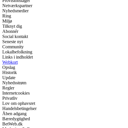
Provisionstager
Netværkspartner
Nyhedsmedier
Ring
Miljø
Tilknyt dig
Abonnér
Social kontakt
Seneste nyt
Community
Lokalbefolkning
Links i indholdet
Webkort
Opslag
Historik
Update
Nyhedsstrøm
Regler
Internetcookies
Privatliv
Lov om ophavsret
Handelsbetingelser
Åben adgang
Bæredygtighed
BetWeb.dk