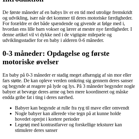
De første måneder af en babys liv er en tid med utrolige fremskridt
og udvikling, især når det kommer til deres motoriske færdigheder.
For forældre er det både spændende og givende at følge med i,
hvordan ens lille barn vokser og lærer at mestre nye færdigheder. I
denne artikel vil vi dykke ned i de vigtigste milepæle og
udviklingsstadier for en baby i alderen 0-6 måneder.
0-3 måneder: Opdagelse og første
motoriske øvelser
En baby på 0-3 måneder er stadig meget afhængig af sin mor eller
fars støtte. De kan opleve verden omkring sig gennem deres sanser
og begynde at reagere på lyde og lys. På 3 måneder begynder nogle
babyer at bevæge deres arme og ben mere koordineret og måske
endda gribe fat i ting i deres nærhed.
Babyer kan begynde at rulle fra ryg til mave eller omvendt
Nogle babyer kan allerede vise tegn på at kunne holde
hovedet oprejst i kortere perioder
Legetøj med kontrastfarver og forskellige teksturer kan
stimulere deres sanser