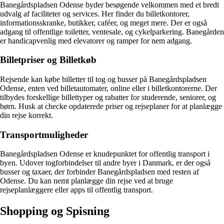
Banegårdspladsen Odense byder besøgende velkommen med et bredt
udvalg af faciliteter og services. Her finder du billetkontorer,
informationsskranke, butikker, caféer, og meget mere. Der er også
adgang til offentlige toiletter, ventesale, og cykelparkering. Banegården
er handicapvenlig med elevatorer og ramper for nem adgang.
Billetpriser og Billetkøb
Rejsende kan købe billetter til tog og busser på Banegårdspladsen
Odense, enten ved billetautomater, online eller i billetkontorerne. Der
tilbydes forskellige billettyper og rabatter for studerende, seniorer, og
børn. Husk at checke opdaterede priser og rejseplaner for at planlægge
din rejse korrekt.
Transportmuligheder
Banegårdspladsen Odense er knudepunktet for offentlig transport i
byen. Udover togforbindelser til andre byer i Danmark, er der også
busser og taxaer, der forbinder Banegårdspladsen med resten af
Odense. Du kan nemt planlægge din rejse ved at bruge
rejseplanlæggere eller apps til offentlig transport.
Shopping og Spisning