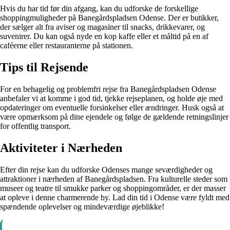
Hvis du har tid før din afgang, kan du udforske de forskellige
shoppingmuligheder på Banegårdspladsen Odense. Der er butikker,
der sælger alt fra aviser og magasiner til snacks, drikkevarer, og
suvenirer. Du kan også nyde en kop kaffe eller et måltid på en af
caféerne eller restauranterne på stationen.
Tips til Rejsende
For en behagelig og problemfri rejse fra Banegårdspladsen Odense
anbefaler vi at komme i god tid, tjekke rejseplanen, og holde øje med
opdateringer om eventuelle forsinkelser eller ændringer. Husk også at
være opmærksom på dine ejendele og følge de gældende retningslinjer
for offentlig transport.
Aktiviteter i Nærheden
Efter din rejse kan du udforske Odenses mange seværdigheder og
attraktioner i nærheden af Banegårdspladsen. Fra kulturelle steder som
museer og teatre til smukke parker og shoppingområder, er der masser
at opleve i denne charmerende by. Lad din tid i Odense være fyldt med
spændende oplevelser og mindeværdige øjeblikke!