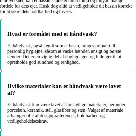
biodiversitet, kan et bassin skabe et unikt miljø og tilbyde mange
fordele for dets ejer. Husk dog altid at vedligeholde dit bassin korrekt
for at sikre dets holdbarhed og trivsel.
Hvad er formålet med et håndvask?
Et håndvask, også kendt som et basin, bruges primært til
personlig hygiejne, såsom at vaske hænder, ansigt og børste
tænder. Det er en vigtig del af dagligdagen og bidrager til at
opretholde god sundhed og renlighed.
Hvilke materialer kan et håndvask være lavet
af?
Et håndvask kan være lavet af forskellige materialer, herunder
porcelæn, keramik, stål, glasfiber og sten. Valget af materiale
afhænger ofte af designpræferencer, holdbarhed og
vedligeholdelseskrav.