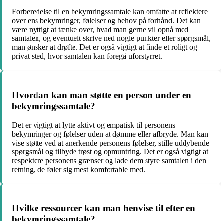
Forberedelse til en bekymringssamtale kan omfatte at reflektere
over ens bekymringer, følelser og behov på forhånd. Det kan
være nyttigt at tænke over, hvad man gerne vil opnå med
samtalen, og eventuelt skrive ned nogle punkter eller spørgsmål,
man ønsker at drøfte. Det er også vigtigt at finde et roligt og
privat sted, hvor samtalen kan foregå uforstyrret.
Hvordan kan man støtte en person under en
bekymringssamtale?
Det er vigtigt at lytte aktivt og empatisk til personens
bekymringer og følelser uden at dømme eller afbryde. Man kan
vise støtte ved at anerkende personens følelser, stille uddybende
spørgsmål og tilbyde trøst og opmuntring. Det er også vigtigt at
respektere personens grænser og lade dem styre samtalen i den
retning, de føler sig mest komfortable med.
Hvilke ressourcer kan man henvise til efter en
bekymringssamtale?