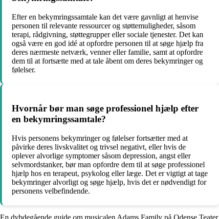
Efter en bekymringssamtale kan det være gavnligt at henvise
personen til relevante ressourcer og støttemuligheder, såsom
terapi, rådgivning, støttegrupper eller sociale tjenester. Det kan
også være en god idé at opfordre personen til at søge hjælp fra
deres nærmeste netværk, venner eller familie, samt at opfordre
dem til at fortsætte med at tale åbent om deres bekymringer og
følelser.
Hvornår bør man søge professionel hjælp efter
en bekymringssamtale?
Hvis personens bekymringer og følelser fortsætter med at
påvirke deres livskvalitet og trivsel negativt, eller hvis de
oplever alvorlige symptomer såsom depression, angst eller
selvmordstanker, bør man opfordre dem til at søge professionel
hjælp hos en terapeut, psykolog eller læge. Det er vigtigt at tage
bekymringer alvorligt og søge hjælp, hvis det er nødvendigt for
personens velbefindende.
En dybdegående guide om musicalen Adams Family på Odense Teater