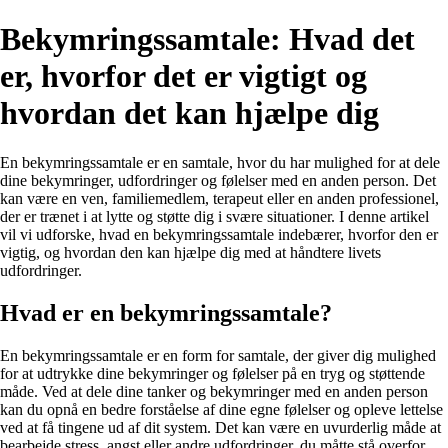
Bekymringssamtale: Hvad det
er, hvorfor det er vigtigt og
hvordan det kan hjælpe dig
En bekymringssamtale er en samtale, hvor du har mulighed for at dele
dine bekymringer, udfordringer og følelser med en anden person. Det
kan være en ven, familiemedlem, terapeut eller en anden professionel,
der er trænet i at lytte og støtte dig i svære situationer. I denne artikel
vil vi udforske, hvad en bekymringssamtale indebærer, hvorfor den er
vigtig, og hvordan den kan hjælpe dig med at håndtere livets
udfordringer.
Hvad er en bekymringssamtale?
En bekymringssamtale er en form for samtale, der giver dig mulighed
for at udtrykke dine bekymringer og følelser på en tryg og støttende
måde. Ved at dele dine tanker og bekymringer med en anden person
kan du opnå en bedre forståelse af dine egne følelser og opleve lettelse
ved at få tingene ud af dit system. Det kan være en uvurderlig måde at
bearbejde stress, angst eller andre udfordringer, du måtte stå overfor.