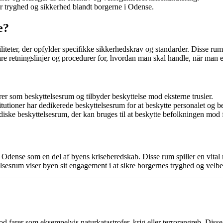
r tryghed og sikkerhed blandt borgerne i Odense.
e?
liteter, der opfylder specifikke sikkerhedskrav og standarder. Disse rum
re retningslinjer og procedurer for, hvordan man skal handle, når man er
 som beskyttelsesrum og tilbyder beskyttelse mod eksterne trusler.
itutioner har dedikerede beskyttelsesrum for at beskytte personalet og be
ske beskyttelsesrum, der kan bruges til at beskytte befolkningen mod f
 Odense som en del af byens kriseberedskab. Disse rum spiller en vital r
telsesrum viser byen sit engagement i at sikre borgernes tryghed og velbe
 farer som eksempelvis naturkatastrofer, krig eller terrorangreb. Disse