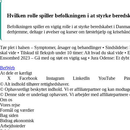
Hvilken rolle spiller befolkningen i at styrke bere
Befolkningen spiller en vigtig rolle i at styrke beredskabet i Danm
derhjemme, deltage i øvelser og kurser om førstehjælp og krisehåndt
Tør plet i halsen – Symptomer, årsager og behandlinger
•
Sindslidelse:
skal vide
•
Tilskud til fleksjob under 10 timer: Alt hvad du skal vide
•
E
Ensomhed 2023 – Gå med og støt en vigtig sag
•
Jura Odense: Et dybt
Bet
Web
At dele er kærligt
X
Facebook
Instagram
LinkedIn
YouTube
Pin
© Alt indhold tilhører rettighedshaver.
© Ophavsretligt beskyttet indhold. Vi er affiliatepartner og kan modtag
© Denne side er underlagt ophavsret. Vi arbejder med affiliatepartnere 
Om os
Vores rejse
Formål og værdier
Bag siden
Bidrag økonomisk
Arbejdssteder