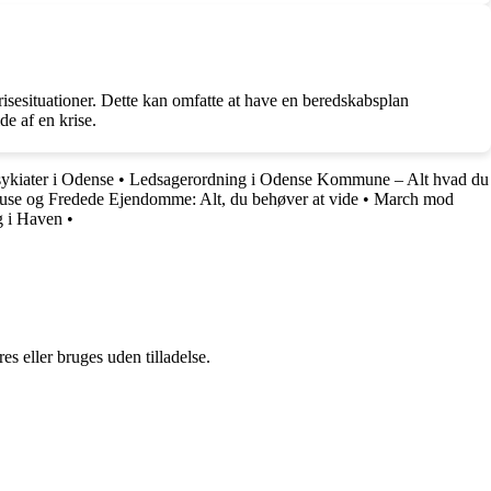
risesituationer. Dette kan omfatte at have en beredskabsplan
de af en krise.
sykiater i Odense
•
Ledsagerordning i Odense Kommune – Alt hvad du
se og Fredede Ejendomme: Alt, du behøver at vide
•
March mod
g i Haven
•
s eller bruges uden tilladelse.