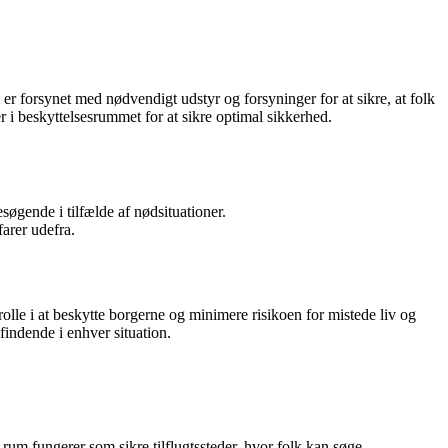
 er forsynet med nødvendigt udstyr og forsyninger for at sikre, at folk
 i beskyttelsesrummet for at sikre optimal sikkerhed.
søgende i tilfælde af nødsituationer.
arer udefra.
olle i at beskytte borgerne og minimere risikoen for mistede liv og
findende i enhver situation.
 rum fungerer som sikre tilflugtssteder, hvor folk kan søge