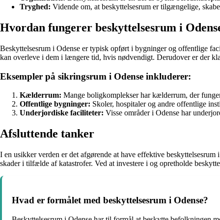
Tryghed:
Vidende om, at beskyttelsesrum er tilgængelige, skabe
Hvordan fungerer beskyttelsesrum i Odens
Beskyttelsesrum i Odense er typisk opført i bygninger og offentlige faci
kan overleve i dem i længere tid, hvis nødvendigt. Derudover er der kla
Eksempler på sikringsrum i Odense inkluderer:
Kælderrum:
Mange boligkomplekser har kælderrum, der fungerer
Offentlige bygninger:
Skoler, hospitaler og andre offentlige inst
Underjordiske faciliteter:
Visse områder i Odense har underjordi
Afsluttende tanker
I en usikker verden er det afgørende at have effektive beskyttelsesrum i
skader i tilfælde af katastrofer. Ved at investere i og opretholde beskyt
Hvad er formålet med beskyttelsesrum i Odense?
Beskyttelsesrum i Odense har til formål at beskytte befolkningen mod