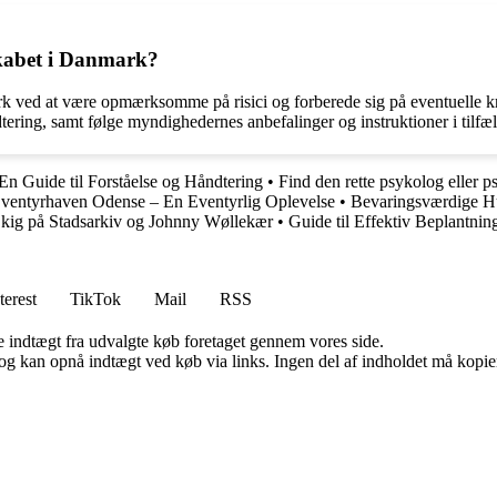
dskabet i Danmark?
ark ved at være opmærksomme på risici og forberede sig på eventuelle k
ering, samt følge myndighedernes anbefalinger og instruktioner i tilfæl
 En Guide til Forståelse og Håndtering
•
Find den rette psykolog eller p
ventyrhaven Odense – En Eventyrlig Oplevelse
•
Bevaringsværdige Hu
 kig på Stadsarkiv og Johnny Wøllekær
•
Guide til Effektiv Beplantnin
terest
TikTok
Mail
RSS
e indtægt fra udvalgte køb foretaget gennem vores side.
og kan opnå indtægt ved køb via links. Ingen del af indholdet må kopiere