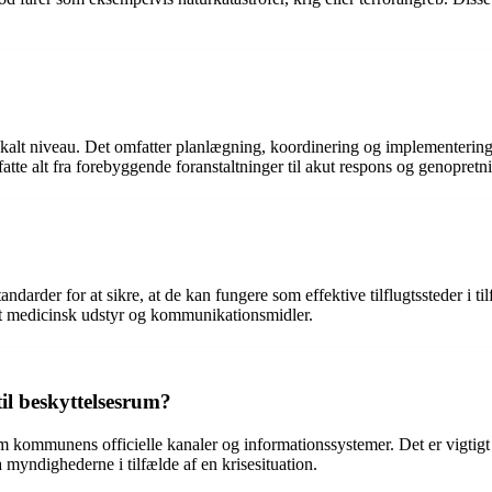
alt niveau. Det omfatter planlægning, koordinering og implementering a
fatte alt fra forebyggende foranstaltninger til akut respons og genopretni
rder for at sikre, at de kan fungere som effektive tilflugtssteder i tilf
gt medicinsk udstyr og kommunikationsmidler.
l beskyttelsesrum?
kommunens officielle kanaler og informationssystemer. Det er vigtigt
a myndighederne i tilfælde af en krisesituation.