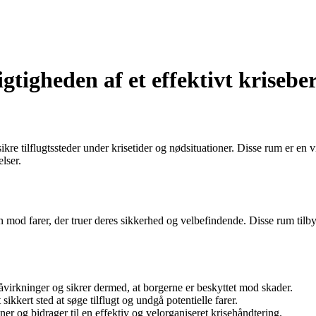
tigheden af et effektivt krisebe
ikre tilflugtssteder under krisetider og nødsituationer. Disse rum er en 
lser.
mod farer, der truer deres sikkerhed og velbefindende. Disse rum tilbyde
åvirkninger og sikrer dermed, at borgerne er beskyttet mod skader.
 sikkert sted at søge tilflugt og undgå potentielle farer.
r og bidrager til en effektiv og velorganiseret krisehåndtering.