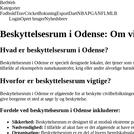
Bet
Web
Kategorier
Fodbold
Trav
Cricket
Boksning
Esport
Dart
NBA
PGA
NFL
MLB
Login
Opret bruger
Nyhedsbrev
Beskyttelsesrum i Odense: Om vig
Hvad er beskyttelsesrum i Odense?
Beskyttelsesrum i Odense er specielt designede lokaler, der tjener som s
tilfælde af eksempelvis naturkatastrofer, krig eller andre alvorlige hænde
Hvorfor er beskyttelsesrum vigtige?
Beskyttelsesrum i Odense er afgørende for at beskytte civilbefolkningen 
give borgerne et sted at søge ly og beskyttelse.
Fordele ved beskyttelsesrum i Odense inkluderer:
Sikkerhed:
Beskyttelsesrum er designet til at modstå ekstreme p
Nødvendighed:
I tilfælde af akut fare er det afgørende at have et
Organisation:
Beskyttelsesrum er en del af byens beredskabsplane