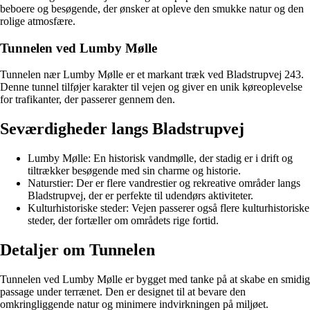
beboere og besøgende, der ønsker at opleve den smukke natur og den
rolige atmosfære.
Tunnelen ved Lumby Mølle
Tunnelen nær Lumby Mølle er et markant træk ved Bladstrupvej 243.
Denne tunnel tilføjer karakter til vejen og giver en unik køreoplevelse
for trafikanter, der passerer gennem den.
Seværdigheder langs Bladstrupvej
Lumby Mølle: En historisk vandmølle, der stadig er i drift og
tiltrækker besøgende med sin charme og historie.
Naturstier: Der er flere vandrestier og rekreative områder langs
Bladstrupvej, der er perfekte til udendørs aktiviteter.
Kulturhistoriske steder: Vejen passerer også flere kulturhistoriske
steder, der fortæller om områdets rige fortid.
Detaljer om Tunnelen
Tunnelen ved Lumby Mølle er bygget med tanke på at skabe en smidig
passage under terrænet. Den er designet til at bevare den
omkringliggende natur og minimere indvirkningen på miljøet.