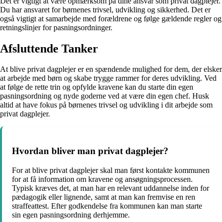
Det er vigtigt at være opmærksom på dine ansvar som privat dagplejer.
Du har ansvaret for børnenes trivsel, udvikling og sikkerhed. Det er
også vigtigt at samarbejde med forældrene og følge gældende regler og
retningslinjer for pasningsordninger.
Afsluttende Tanker
At blive privat dagplejer er en spændende mulighed for dem, der elsker
at arbejde med børn og skabe trygge rammer for deres udvikling. Ved
at følge de rette trin og opfylde kravene kan du starte din egen
pasningsordning og nyde goderne ved at være din egen chef. Husk
altid at have fokus på børnenes trivsel og udvikling i dit arbejde som
privat dagplejer.
Hvordan bliver man privat dagplejer?
For at blive privat dagplejer skal man først kontakte kommunen
for at få information om kravene og ansøgningsprocessen.
Typisk kræves det, at man har en relevant uddannelse inden for
pædagogik eller lignende, samt at man kan fremvise en ren
straffeattest. Efter godkendelse fra kommunen kan man starte
sin egen pasningsordning derhjemme.