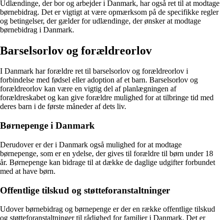
Udlændinge, der bor og arbejder i Danmark, har også ret til at modtage
børnebidrag. Det er vigtigt at være opmærksom på de specifikke regler
og betingelser, der gælder for udlændinge, der ønsker at modtage
børnebidrag i Danmark.
Barselsorlov og forældreorlov
I Danmark har forældre ret til barselsorlov og forældreorlov i
forbindelse med fødsel eller adoption af et barn. Barselsorlov og
forældreorlov kan være en vigtig del af planlægningen af
forældreskabet og kan give forældre mulighed for at tilbringe tid med
deres barn i de første måneder af dets liv.
Børnepenge i Danmark
Derudover er der i Danmark også mulighed for at modtage
børnepenge, som er en ydelse, der gives til forældre til børn under 18
år. Børnepenge kan bidrage til at dække de daglige udgifter forbundet
med at have børn.
Offentlige tilskud og støtteforanstaltninger
Udover børnebidrag og børnepenge er der en række offentlige tilskud
og støtteforanstaltninger til rådighed for familier i Danmark. Det er