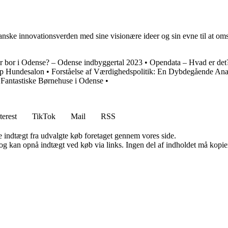
nske innovationsverden med sine visionære ideer og sin evne til at omsæ
 bor i Odense? – Odense indbyggertal 2023
•
Opendata – Hvad er det
p Hundesalon
•
Forståelse af Værdighedspolitik: En Dybdegående Ana
 Fantastiske Børnehuse i Odense
•
terest
TikTok
Mail
RSS
e indtægt fra udvalgte køb foretaget gennem vores side.
og kan opnå indtægt ved køb via links. Ingen del af indholdet må kopiere