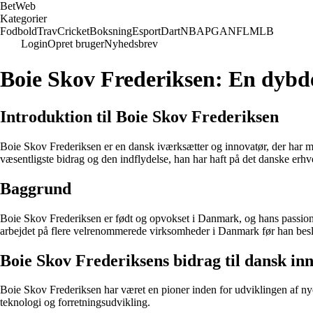
Bet
Web
Kategorier
Fodbold
Trav
Cricket
Boksning
Esport
Dart
NBA
PGA
NFL
MLB
Login
Opret bruger
Nyhedsbrev
Boie Skov Frederiksen: En dybd
Introduktion til Boie Skov Frederiksen
Boie Skov Frederiksen er en dansk iværksætter og innovatør, der har m
væsentligste bidrag og den indflydelse, han har haft på det danske erhve
Baggrund
Boie Skov Frederiksen er født og opvokset i Danmark, og hans passion f
arbejdet på flere velrenommerede virksomheder i Danmark før han beslutte
Boie Skov Frederiksens bidrag til dansk in
Boie Skov Frederiksen har været en pioner inden for udviklingen af nye
teknologi og forretningsudvikling.