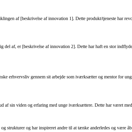
ingen af [beskrivelse af innovation 1]. Dette produkt/tjeneste har rev
 del af, er [beskrivelse af innovation 2]. Dette har haft en stor indfl
nske erhvervsliv gennem sit arbejde som iværksætter og mentor for unge 
d af sin viden og erfaring med unge iværksættere. Dette har været med t
 og strukturer og har inspireret andre til at tænke anderledes og være å