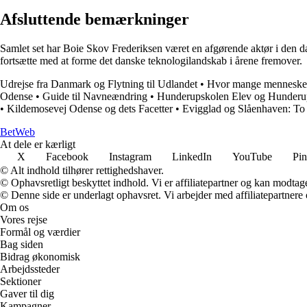
Afsluttende bemærkninger
Samlet set har Boie Skov Frederiksen været en afgørende aktør i den da
fortsætte med at forme det danske teknologilandskab i årene fremover.
Udrejse fra Danmark og Flytning til Udlandet
•
Hvor mange mennesker
Odense
•
Guide til Navneændring
•
Hunderupskolen Elev og Hunderu
•
Kildemosevej Odense og dets Facetter
•
Evigglad og Slåenhaven: To
Bet
Web
At dele er kærligt
X
Facebook
Instagram
LinkedIn
YouTube
Pin
© Alt indhold tilhører rettighedshaver.
© Ophavsretligt beskyttet indhold. Vi er affiliatepartner og kan modtag
© Denne side er underlagt ophavsret. Vi arbejder med affiliatepartnere 
Om os
Vores rejse
Formål og værdier
Bag siden
Bidrag økonomisk
Arbejdssteder
Sektioner
Gaver til dig
Kampagner