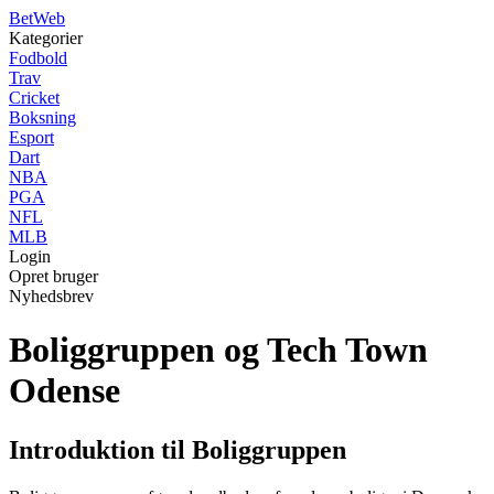
Bet
Web
Kategorier
Fodbold
Trav
Cricket
Boksning
Esport
Dart
NBA
PGA
NFL
MLB
Login
Opret bruger
Nyhedsbrev
Boliggruppen og Tech Town
Odense
Introduktion til Boliggruppen