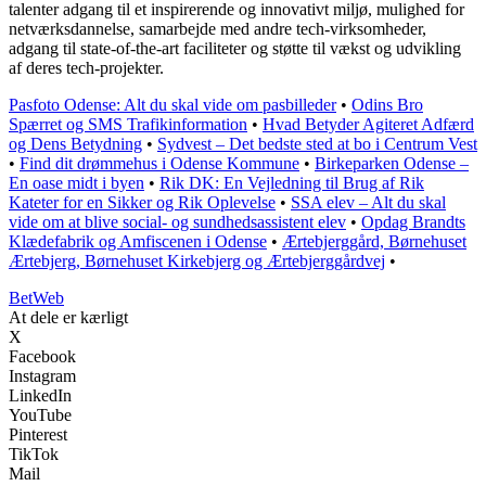
talenter adgang til et inspirerende og innovativt miljø, mulighed for
netværksdannelse, samarbejde med andre tech-virksomheder,
adgang til state-of-the-art faciliteter og støtte til vækst og udvikling
af deres tech-projekter.
Pasfoto Odense: Alt du skal vide om pasbilleder
•
Odins Bro
Spærret og SMS Trafikinformation
•
Hvad Betyder Agiteret Adfærd
og Dens Betydning
•
Sydvest – Det bedste sted at bo i Centrum Vest
•
Find dit drømmehus i Odense Kommune
•
Birkeparken Odense –
En oase midt i byen
•
Rik DK: En Vejledning til Brug af Rik
Kateter for en Sikker og Rik Oplevelse
•
SSA elev – Alt du skal
vide om at blive social- og sundhedsassistent elev
•
Opdag Brandts
Klædefabrik og Amfiscenen i Odense
•
Ærtebjerggård, Børnehuset
Ærtebjerg, Børnehuset Kirkebjerg og Ærtebjerggårdvej
•
Bet
Web
At dele er kærligt
X
Facebook
Instagram
LinkedIn
YouTube
Pinterest
TikTok
Mail