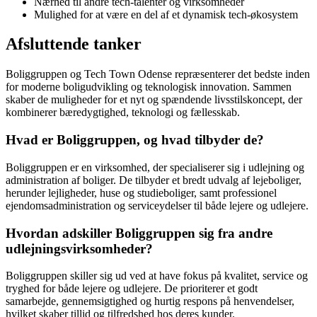
Nærhed til andre tech-talenter og virksomheder
Mulighed for at være en del af et dynamisk tech-økosystem
Afsluttende tanker
Boliggruppen og Tech Town Odense repræsenterer det bedste inden
for moderne boligudvikling og teknologisk innovation. Sammen
skaber de muligheder for et nyt og spændende livsstilskoncept, der
kombinerer bæredygtighed, teknologi og fællesskab.
Hvad er Boliggruppen, og hvad tilbyder de?
Boliggruppen er en virksomhed, der specialiserer sig i udlejning og
administration af boliger. De tilbyder et bredt udvalg af lejeboliger,
herunder lejligheder, huse og studieboliger, samt professionel
ejendomsadministration og serviceydelser til både lejere og udlejere.
Hvordan adskiller Boliggruppen sig fra andre
udlejningsvirksomheder?
Boliggruppen skiller sig ud ved at have fokus på kvalitet, service og
tryghed for både lejere og udlejere. De prioriterer et godt
samarbejde, gennemsigtighed og hurtig respons på henvendelser,
hvilket skaber tillid og tilfredshed hos deres kunder.