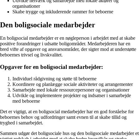
Udvikle netværk og samarbejde med lokale aktører og
organisationer
Skabe trygge og inkluderende rammer for beboerne
Den boligsociale medarbejder
En boligsocial medarbejder er en nøgleperson i arbejdet med at skabe
positive forandringer i udsatte boligområder. Medarbejderen har en
bred vifte af opgaver og ansvarsområder, der sigter mod at understøtte
beboernes trivsel og livskvalitet.
Opgaver for en boligsocial medarbejder:
Individuel rådgivning og støtte til beboerne
Koordinere og planlægge sociale aktiviteter og arrangementer
Samarbejde med lokale ressourcepersoner og organisationer
Udvikle og implementere projekter og indsatser i samarbejde
med beboerne
Det er vigtigt, at en boligsocial medarbejder har en god forståelse for
beboernes behov og udfordringer samt evnen til at skabe tillid og
tryghed i samarbejdet.
Sammen udgør det boligsociale hus og den boligsociale medarbejder et
vigtigt redskab i arbejdet med at skabe bedre levevilkår og styrke