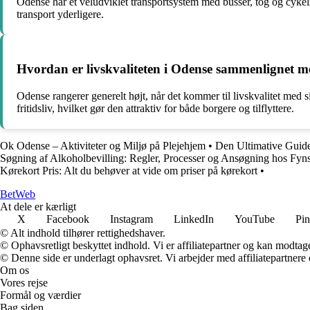
Odense har et veludviklet transportsystem med busser, tog og cykels
transport yderligere.
Hvordan er livskvaliteten i Odense sammenlignet 
Odense rangerer generelt højt, når det kommer til livskvalitet med 
fritidsliv, hvilket gør den attraktiv for både borgere og tilflyttere.
Ok Odense – Aktiviteter og Miljø på Plejehjem
•
Den Ultimative Guide 
Søgning af Alkoholbevilling: Regler, Processer og Ansøgning hos Fyns
Kørekort Pris: Alt du behøver at vide om priser på kørekort
•
Bet
Web
At dele er kærligt
X
Facebook
Instagram
LinkedIn
YouTube
Pin
© Alt indhold tilhører rettighedshaver.
© Ophavsretligt beskyttet indhold. Vi er affiliatepartner og kan modtag
© Denne side er underlagt ophavsret. Vi arbejder med affiliatepartnere 
Om os
Vores rejse
Formål og værdier
Bag siden