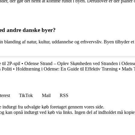
tier, der gør det nemt at komme rundt i byen. Derudover er der planer o
med andre danske byer?
sin blanding af natur, kultur, uddannelse og erhvervsliv. Byen tilbyder
til 2P-spil
•
Odense Strand – Oplev Skønheden ved Stranden i Odens
 Politi
•
Holdtræning i Odense: En Guide til Effektiv Træning
•
Mads T
terest
TikTok
Mail
RSS
e indtægt fra udvalgte køb foretaget gennem vores side.
og kan opnå indtægt ved køb via links. Ingen del af indholdet må kopiere