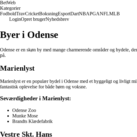
Bet
Web
Kategorier
Fodbold
Trav
Cricket
Boksning
Esport
Dart
NBA
PGA
NFL
MLB
Login
Opret bruger
Nyhedsbrev
Byer i Odense
Odense er en skøn by med mange charmerende områder og bydele, der til
på.
Marienlyst
Marienlyst er en populær bydel i Odense med et hyggeligt og livligt milj
fantastisk oplevelse for både børn og voksne.
Seværdigheder i Marienlyst:
Odense Zoo
Munke Mose
Brandts Klædefabrik
Vestre Skt. Hans