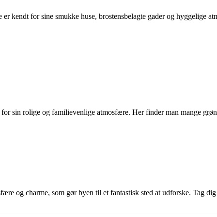
er kendt for sine smukke huse, brostensbelagte gader og hyggelige atm
or sin rolige og familievenlige atmosfære. Her finder man mange grønne
re og charme, som gør byen til et fantastisk sted at udforske. Tag dig 