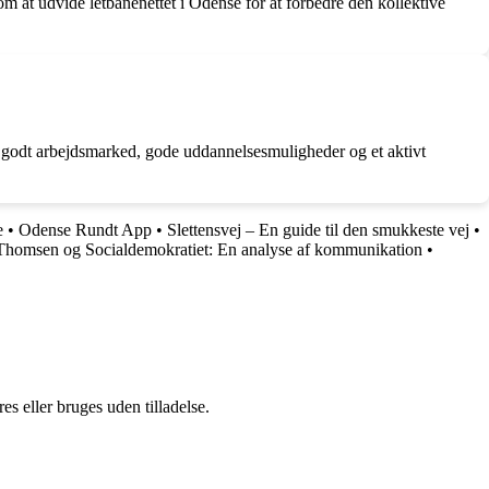
m at udvide letbanenettet i Odense for at forbedre den kollektive
 et godt arbejdsmarked, gode uddannelsesmuligheder og et aktivt
e
•
Odense Rundt App
•
Slettensvej – En guide til den smukkeste vej
•
homsen og Socialdemokratiet: En analyse af kommunikation
•
s eller bruges uden tilladelse.