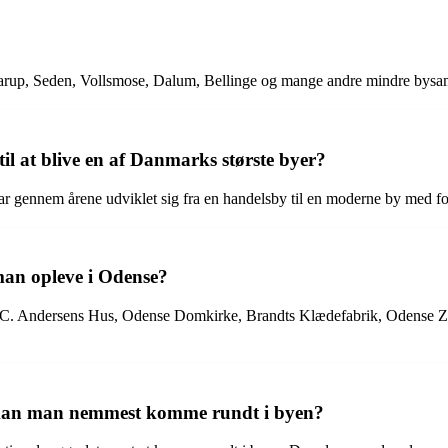
arup, Seden, Vollsmose, Dalum, Bellinge og mange andre mindre bysa
il at blive en af Danmarks største byer?
 har gennem årene udviklet sig fra en handelsby til en moderne by med f
man opleve i Odense?
. Andersens Hus, Odense Domkirke, Brandts Klædefabrik, Odense Zoo
 kan man nemmest komme rundt i byen?