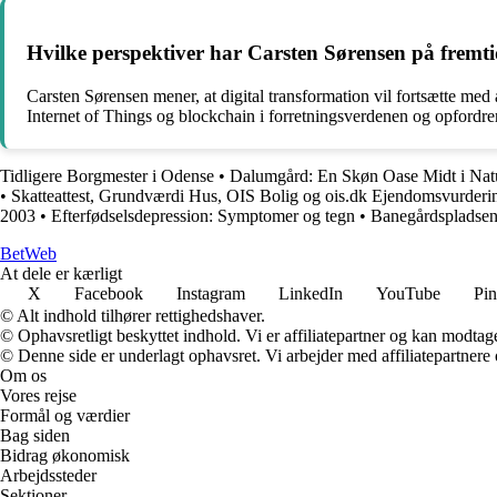
Hvilke perspektiver har Carsten Sørensen på fremti
Carsten Sørensen mener, at digital transformation vil fortsætte med 
Internet of Things og blockchain i forretningsverdenen og opfordrer 
Tidligere Borgmester i Odense
•
Dalumgård: En Skøn Oase Midt i Nat
•
Skatteattest, Grundværdi Hus, OIS Bolig og ois.dk Ejendomsvurderi
2003
•
Efterfødselsdepression: Symptomer og tegn
•
Banegårdspladsen
Bet
Web
At dele er kærligt
X
Facebook
Instagram
LinkedIn
YouTube
Pin
© Alt indhold tilhører rettighedshaver.
© Ophavsretligt beskyttet indhold. Vi er affiliatepartner og kan modtag
© Denne side er underlagt ophavsret. Vi arbejder med affiliatepartnere 
Om os
Vores rejse
Formål og værdier
Bag siden
Bidrag økonomisk
Arbejdssteder
Sektioner