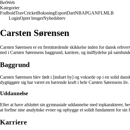
Bet
Web
Kategorier
Fodbold
Trav
Cricket
Boksning
Esport
Dart
NBA
PGA
NFL
MLB
Login
Opret bruger
Nyhedsbrev
Carsten Sørensen
Carsten Sørensen er en fremtrædende skikkelse inden for dansk erhvervsl
ned i Carsten Sørensens baggrund, karriere, og indflydelse på samfunde
Baggrund
Carsten Sørensen blev født i [indsæt by] og voksede op i en solid dansk 
dygtiggøre sig har været en bærende kraft i hele Carsten Sørensens liv.
Uddannelse
Efter at have afsluttet sin gymnasiale uddannelse med topkarakterer, be
at forfine sine analytiske evner og opbygge et solidt fundament for sin f
Karriere