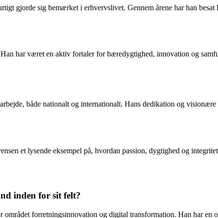
tigt gjorde sig bemærket i erhvervslivet. Gennem årene har han besat le
 Han har været en aktiv fortaler for bæredygtighed, innovation og samfu
rbejde, både nationalt og internationalt. Hans dedikation og visionære t
rensen et lysende eksempel på, hvordan passion, dygtighed og integritet
 inden for sit felt?
or området forretningsinnovation og digital transformation. Han har e