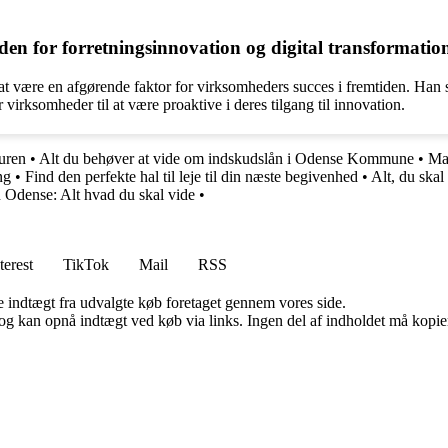
den for forretningsinnovation og digital transformatio
at være en afgørende faktor for virksomheders succes i fremtiden. Han se
virksomheder til at være proaktive i deres tilgang til innovation.
uren
•
Alt du behøver at vide om indskudslån i Odense Kommune
•
Ma
ng
•
Find den perfekte hal til leje til din næste begivenhed
•
Alt, du ska
 Odense: Alt hvad du skal vide
•
terest
TikTok
Mail
RSS
e indtægt fra udvalgte køb foretaget gennem vores side.
og kan opnå indtægt ved køb via links. Ingen del af indholdet må kopiere