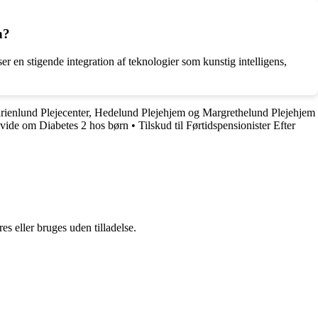
n?
r en stigende integration af teknologier som kunstig intelligens,
rienlund Plejecenter, Hedelund Plejehjem og Margrethelund Plejehjem
l vide om Diabetes 2 hos børn
•
Tilskud til Førtidspensionister Efter
s eller bruges uden tilladelse.