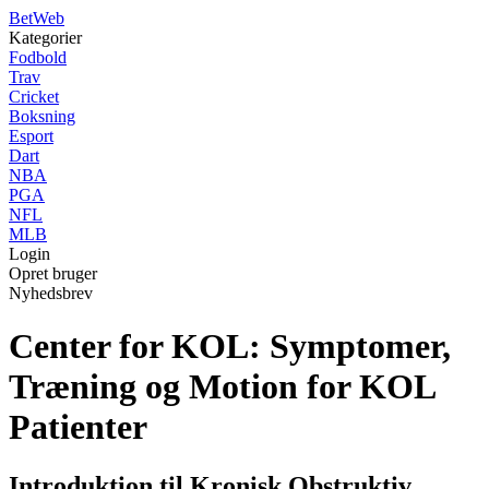
Bet
Web
Kategorier
Fodbold
Trav
Cricket
Boksning
Esport
Dart
NBA
PGA
NFL
MLB
Login
Opret bruger
Nyhedsbrev
Center for KOL: Symptomer,
Træning og Motion for KOL
Patienter
Introduktion til Kronisk Obstruktiv