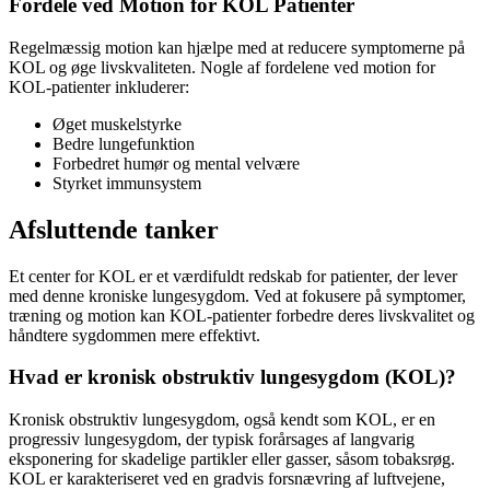
Fordele ved Motion for KOL Patienter
Regelmæssig motion kan hjælpe med at reducere symptomerne på
KOL og øge livskvaliteten. Nogle af fordelene ved motion for
KOL-patienter inkluderer:
Øget muskelstyrke
Bedre lungefunktion
Forbedret humør og mental velvære
Styrket immunsystem
Afsluttende tanker
Et center for KOL er et værdifuldt redskab for patienter, der lever
med denne kroniske lungesygdom. Ved at fokusere på symptomer,
træning og motion kan KOL-patienter forbedre deres livskvalitet og
håndtere sygdommen mere effektivt.
Hvad er kronisk obstruktiv lungesygdom (KOL)?
Kronisk obstruktiv lungesygdom, også kendt som KOL, er en
progressiv lungesygdom, der typisk forårsages af langvarig
eksponering for skadelige partikler eller gasser, såsom tobaksrøg.
KOL er karakteriseret ved en gradvis forsnævring af luftvejene,