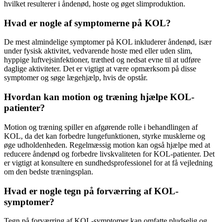
hvilket resulterer i åndenød, hoste og øget slimproduktion.
Hvad er nogle af symptomerne på KOL?
De mest almindelige symptomer på KOL inkluderer åndenød, især
under fysisk aktivitet, vedvarende hoste med eller uden slim,
hyppige luftvejsinfektioner, træthed og nedsat evne til at udføre
daglige aktiviteter. Det er vigtigt at være opmærksom på disse
symptomer og søge lægehjælp, hvis de opstår.
Hvordan kan motion og træning hjælpe KOL-
patienter?
Motion og træning spiller en afgørende rolle i behandlingen af
KOL, da det kan forbedre lungefunktionen, styrke musklerne og
øge udholdenheden. Regelmæssig motion kan også hjælpe med at
reducere åndenød og forbedre livskvaliteten for KOL-patienter. Det
er vigtigt at konsultere en sundhedsprofessionel for at få vejledning
om den bedste træningsplan.
Hvad er nogle tegn på forværring af KOL-
symptomer?
Tegn på forværring af KOL-symptomer kan omfatte pludselig og