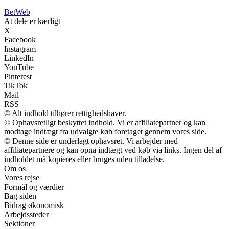
Bet
Web
At dele er kærligt
X
Facebook
Instagram
LinkedIn
YouTube
Pinterest
TikTok
Mail
RSS
© Alt indhold tilhører rettighedshaver.
© Ophavsretligt beskyttet indhold. Vi er affiliatepartner og kan
modtage indtægt fra udvalgte køb foretaget gennem vores side.
© Denne side er underlagt ophavsret. Vi arbejder med
affiliatepartnere og kan opnå indtægt ved køb via links. Ingen del af
indholdet må kopieres eller bruges uden tilladelse.
Om os
Vores rejse
Formål og værdier
Bag siden
Bidrag økonomisk
Arbejdssteder
Sektioner