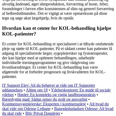
alvorlig åndenød, øget slimproduktion, forværring af hoste, feber,
forandringer i farven eller konsistensen af slim og generel forværring
af helbredstilstanden. Det er vigtigt at være opmærksom på disse
tegn og søge akut lægehjælp, hvis de opstår.
Hvordan kan et center for KOL-behandling hjælpe
KOL-patienter?
Et center for KOL-behandling er specialiseret i at tilbyde omfattende
pleje og støtte til KOL-patienter. På et sådant center kan patienter få
adgang til specialiserede læger, sygeplejersker og fysioterapeuter,
der kan hjælpe med at optimere behandlingen, udarbejde
individuelle træningsprogrammer og give rådgivning om
livsstilsændringer. Et center for KOL-behandling kan være
afgørende for at forbedre prognosen og livskvaliteten for KOL-
patienter.
IT Support Elev: Alt du behøver at vide om IT Supporter
uddannelsen
•
Alting om 18
•
Ydelseskontoret: En guide til sociale
ydelser
•
Høslet: En kompleks og vigtig landbrugspraksis
•
Bæredygtig mad: Sådan spiser du godt og ansvarligt
•
Kontinenssygeplejerske: Eksperten i kontinenspleje
•
Alt hvad du
skal vide om Odense Letbane
•
Banegårdspladsen Odense: Alt hvad
du skal vide
•
Bliv Privat Dagplejer
•