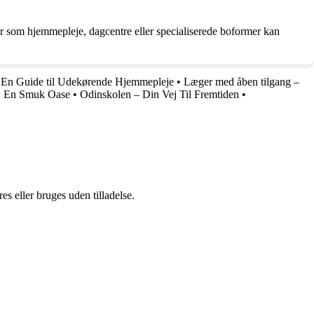
ver som hjemmepleje, dagcentre eller specialiserede boformer kan
 En Guide til Udekørende Hjemmepleje
•
Læger med åben tilgang –
e: En Smuk Oase
•
Odinskolen – Din Vej Til Fremtiden
•
s eller bruges uden tilladelse.