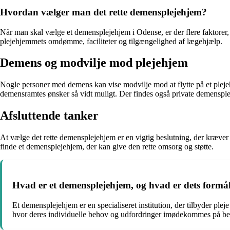
Hvordan vælger man det rette demensplejehjem?
Når man skal vælge et demensplejehjem i Odense, er der flere faktorer
plejehjemmets omdømme, faciliteter og tilgængelighed af lægehjælp.
Demens og modvilje mod plejehjem
Nogle personer med demens kan vise modvilje mod at flytte på et pleje
demensramtes ønsker så vidt muligt. Der findes også private demenspleje
Afsluttende tanker
At vælge det rette demensplejehjem er en vigtig beslutning, der kræver
finde et demensplejehjem, der kan give den rette omsorg og støtte.
Hvad er et demensplejehjem, og hvad er dets formå
Et demensplejehjem er en specialiseret institution, der tilbyder p
hvor deres individuelle behov og udfordringer imødekommes på bed