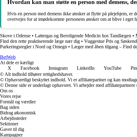
Hvordan kan man støtte en person med demens, der 
Hvis en person med demens ikke ønsker at flytte på plejehjem, er de
overvejes for at imødekomme personens ønsker om at blive i eget hj
Skove i Odense
•
Lattergas og Beroligende Medicin hos Tandlægen
•
Find den rette praktiserende læge nær dig
•
Vuggestue Pris og Søskend
Parkeringsregler i Nord og Omegn
•
Læger med åben tilgang – Find den
Bet
Web
At dele er kærligt
X
Facebook
Instagram
LinkedIn
YouTube
Pin
© Alt indhold tilhører rettighedshaver.
© Ophavsretligt beskyttet indhold. Vi er affiliatepartner og kan modtag
© Denne side er underlagt ophavsret. Vi arbejder med affiliatepartnere 
Om os
Vores rejse
Formål og værdier
Bag siden
Bidrag økonomisk
Arbejdssteder
Sektioner
Gaver til dig
Kampagner