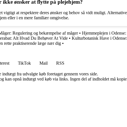
ikke ønsker at flytte på plejehjem?
t vigtigt at respektere deres ønsker og behov så vidt muligt. Alternati
em eller i en mere familiær omgivelse.
Måger: Regulering og bekæmpelse af måger
•
Hjemmeplejen i Odense:
erabat: Alt Hvad Du Behøver At Vide
•
Kulturbotanisk Have i Odens
 rette praktiserende læge nær dig
•
terest
TikTok
Mail
RSS
e indtægt fra udvalgte køb foretaget gennem vores side.
og kan opnå indtægt ved køb via links. Ingen del af indholdet må kopiere