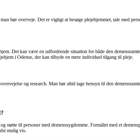
, man bør overveje. Det er vigtigt at besøge plejehjemmet, tale med pe
hjem. Det kan være en udfordrende situation for både den demensramte o
hjem i Odense, der kan tilbyde en mere individuel tilgang til pleje.
 overvejelse og research. Man bør altid tage hensyn til den demensramte
l?
leje og støtte til personer med demenssygdomme. Formålet med et demens
st mulig vis.