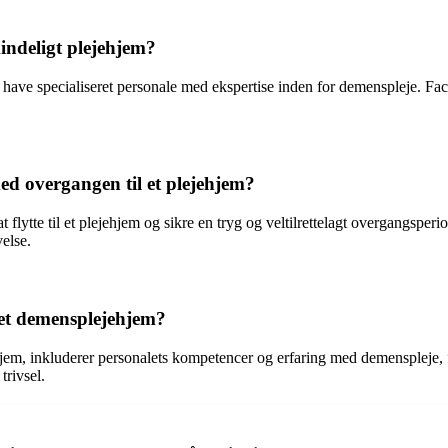
indeligt plejehjem?
 have specialiseret personale med ekspertise inden for demenspleje. Facil
 overgangen til et plejehjem?
 flytte til et plejehjem og sikre en tryg og veltilrettelagt overgangspe
else.
 et demensplejehjem?
em, inkluderer personalets kompetencer og erfaring med demenspleje, fa
trivsel.