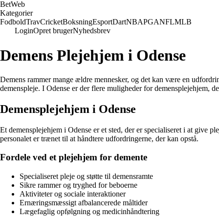
Bet
Web
Kategorier
Fodbold
Trav
Cricket
Boksning
Esport
Dart
NBA
PGA
NFL
MLB
Login
Opret bruger
Nyhedsbrev
Demens Plejehjem i Odense
Demens rammer mange ældre mennesker, og det kan være en udfordring for
demenspleje. I Odense er der flere muligheder for demensplejehjem, der
Demensplejehjem i Odense
Et demensplejehjem i Odense er et sted, der er specialiseret i at giv
personalet er trænet til at håndtere udfordringerne, der kan opstå.
Fordele ved et plejehjem for demente
Specialiseret pleje og støtte til demensramte
Sikre rammer og tryghed for beboerne
Aktiviteter og sociale interaktioner
Ernæringsmæssigt afbalancerede måltider
Lægefaglig opfølgning og medicinhåndtering