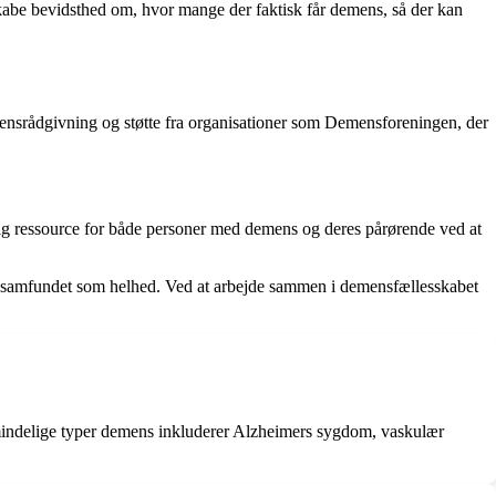
 skabe bevidsthed om, hvor mange der faktisk får demens, så der kan
mensrådgivning og støtte fra organisationer som Demensforeningen, der
lig ressource for både personer med demens og deres pårørende ved at
g samfundet som helhed. Ved at arbejde sammen i demensfællesskabet
lmindelige typer demens inkluderer Alzheimers sygdom, vaskulær