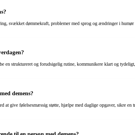
ns?
ing, svækket dømmekraft, problemer med sprog og ændringer i humør ell
verdagen?
be en struktureret og forudsigelig rutine, kommunikere klart og tydeligt
on med demens?
 ved at give følelsesmæssig støtte, hjælpe med daglige opgaver, sikre 
rende til en person med demens?