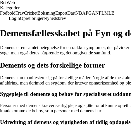
Bet
Web
Kategorier
Fodbold
Trav
Cricket
Boksning
Esport
Dart
NBA
PGA
NFL
MLB
Login
Opret bruger
Nyhedsbrev
Demensfællesskabet på Fyn og d
Demens er en samlet betegnelse for en række symptomer, der påvirker 
syge, men også deres pårørende og det omgivende samfund.
Dements og dets forskellige former
Demens kan manifestere sig på forskellige måder. Nogle af de mest almi
af aldring, men derimod en sygdom, der kræver opmærksomhed og ple
Sygepleje til demente og behov for specialiseret uddann
Personer med demens kræver særlig pleje og støtte for at kunne opreth
imødekomme de behov, som personer med demens har.
Udredning af demens og vigtigheden af tidlig opdagels