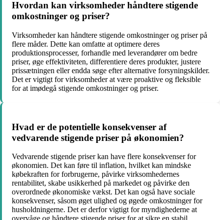
Hvordan kan virksomheder håndtere stigende
omkostninger og priser?
Virksomheder kan håndtere stigende omkostninger og priser på
flere måder. Dette kan omfatte at optimere deres
produktionsprocesser, forhandle med leverandører om bedre
priser, øge effektiviteten, differentiere deres produkter, justere
prissætningen eller endda søge efter alternative forsyningskilder.
Det er vigtigt for virksomheder at være proaktive og fleksible
for at imødegå stigende omkostninger og priser.
Hvad er de potentielle konsekvenser af
vedvarende stigende priser på økonomien?
Vedvarende stigende priser kan have flere konsekvenser for
økonomien. Det kan føre til inflation, hvilket kan mindske
købekraften for forbrugerne, påvirke virksomhedernes
rentabilitet, skabe usikkerhed på markedet og påvirke den
overordnede økonomiske vækst. Det kan også have sociale
konsekvenser, såsom øget ulighed og øgede omkostninger for
husholdningerne. Det er derfor vigtigt for myndighederne at
overvåge og håndtere stigende priser for at sikre en stabil