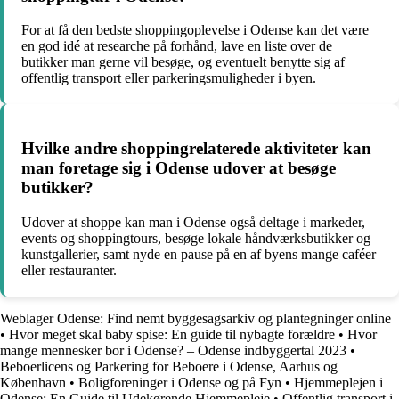
For at få den bedste shoppingoplevelse i Odense kan det være
en god idé at researche på forhånd, lave en liste over de
butikker man gerne vil besøge, og eventuelt benytte sig af
offentlig transport eller parkeringsmuligheder i byen.
Hvilke andre shoppingrelaterede aktiviteter kan
man foretage sig i Odense udover at besøge
butikker?
Udover at shoppe kan man i Odense også deltage i markeder,
events og shoppingtours, besøge lokale håndværksbutikker og
kunstgallerier, samt nyde en pause på en af byens mange caféer
eller restauranter.
Weblager Odense: Find nemt byggesagsarkiv og plantegninger online
•
Hvor meget skal baby spise: En guide til nybagte forældre
•
Hvor
mange mennesker bor i Odense? – Odense indbyggertal 2023
•
Beboerlicens og Parkering for Beboere i Odense, Aarhus og
København
•
Boligforeninger i Odense og på Fyn
•
Hjemmeplejen i
Odense: En Guide til Udekørende Hjemmepleje
•
Offentlig transport i