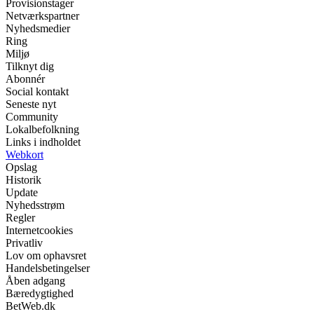
Provisionstager
Netværkspartner
Nyhedsmedier
Ring
Miljø
Tilknyt dig
Abonnér
Social kontakt
Seneste nyt
Community
Lokalbefolkning
Links i indholdet
Webkort
Opslag
Historik
Update
Nyhedsstrøm
Regler
Internetcookies
Privatliv
Lov om ophavsret
Handelsbetingelser
Åben adgang
Bæredygtighed
BetWeb.dk