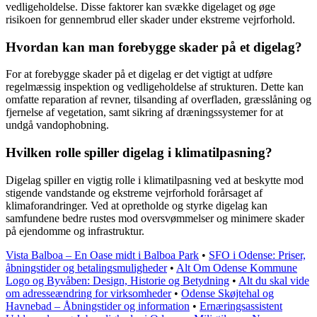
vedligeholdelse. Disse faktorer kan svække digelaget og øge
risikoen for gennembrud eller skader under ekstreme vejrforhold.
Hvordan kan man forebygge skader på et digelag?
For at forebygge skader på et digelag er det vigtigt at udføre
regelmæssig inspektion og vedligeholdelse af strukturen. Dette kan
omfatte reparation af revner, tilsanding af overfladen, græsslåning og
fjernelse af vegetation, samt sikring af dræningssystemer for at
undgå vandophobning.
Hvilken rolle spiller digelag i klimatilpasning?
Digelag spiller en vigtig rolle i klimatilpasning ved at beskytte mod
stigende vandstande og ekstreme vejrforhold forårsaget af
klimaforandringer. Ved at opretholde og styrke digelag kan
samfundene bedre rustes mod oversvømmelser og minimere skader
på ejendomme og infrastruktur.
Vista Balboa – En Oase midt i Balboa Park
•
SFO i Odense: Priser,
åbningstider og betalingsmuligheder
•
Alt Om Odense Kommune
Logo og Byvåben: Design, Historie og Betydning
•
Alt du skal vide
om adresseændring for virksomheder
•
Odense Skøjtehal og
Havnebad – Åbningstider og information
•
Ernæringsassistent