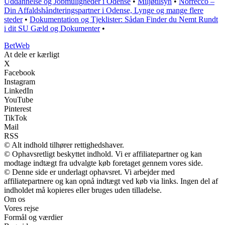
Uddannelse og Jobmuligheder i Odense
•
Miljøtilsyn
•
Norrecco –
Din Affaldshåndteringspartner i Odense, Lynge og mange flere
steder
•
Dokumentation og Tjeklister: Sådan Finder du Nemt Rundt
i dit SU Gæld og Dokumenter
•
Bet
Web
At dele er kærligt
X
Facebook
Instagram
LinkedIn
YouTube
Pinterest
TikTok
Mail
RSS
© Alt indhold tilhører rettighedshaver.
© Ophavsretligt beskyttet indhold. Vi er affiliatepartner og kan
modtage indtægt fra udvalgte køb foretaget gennem vores side.
© Denne side er underlagt ophavsret. Vi arbejder med
affiliatepartnere og kan opnå indtægt ved køb via links. Ingen del af
indholdet må kopieres eller bruges uden tilladelse.
Om os
Vores rejse
Formål og værdier