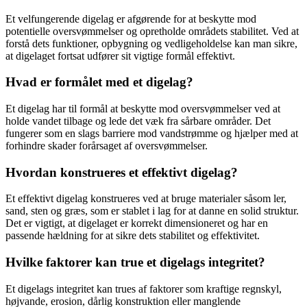
Et velfungerende digelag er afgørende for at beskytte mod
potentielle oversvømmelser og opretholde områdets stabilitet. Ved at
forstå dets funktioner, opbygning og vedligeholdelse kan man sikre,
at digelaget fortsat udfører sit vigtige formål effektivt.
Hvad er formålet med et digelag?
Et digelag har til formål at beskytte mod oversvømmelser ved at
holde vandet tilbage og lede det væk fra sårbare områder. Det
fungerer som en slags barriere mod vandstrømme og hjælper med at
forhindre skader forårsaget af oversvømmelser.
Hvordan konstrueres et effektivt digelag?
Et effektivt digelag konstrueres ved at bruge materialer såsom ler,
sand, sten og græs, som er stablet i lag for at danne en solid struktur.
Det er vigtigt, at digelaget er korrekt dimensioneret og har en
passende hældning for at sikre dets stabilitet og effektivitet.
Hvilke faktorer kan true et digelags integritet?
Et digelags integritet kan trues af faktorer som kraftige regnskyl,
højvande, erosion, dårlig konstruktion eller manglende