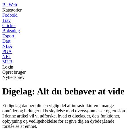
Bet
Web
Kategorier
Fodbold
Trav
Cricket
Boksning
Esport
Dart
NBA
PGA
NFL
MLB
Login
Opret bruger
Nyhedsbrev
Digelag: Alt du behøver at vide
Et digelag danner ofte en vigtig del af infrastrukturen i mange
områder og bidrager til beskyttelse mod oversvømmelser og erosion.
I denne artikel vil vi udforske, hvad et digelag er, dets funktioner,
opbygning og vedligeholdelse for at give dig en dybdegående
forståelse af emnet.