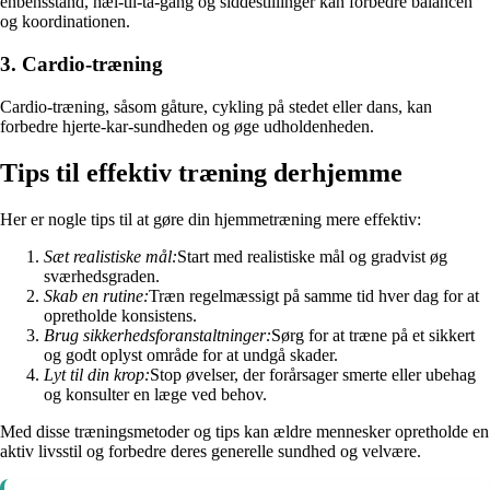
enbensstand, hæl-til-tå-gang og siddestillinger kan forbedre balancen
og koordinationen.
3. Cardio-træning
Cardio-træning, såsom gåture, cykling på stedet eller dans, kan
forbedre hjerte-kar-sundheden og øge udholdenheden.
Tips til effektiv træning derhjemme
Her er nogle tips til at gøre din hjemmetræning mere effektiv:
Sæt realistiske mål:
Start med realistiske mål og gradvist øg
sværhedsgraden.
Skab en rutine:
Træn regelmæssigt på samme tid hver dag for at
opretholde konsistens.
Brug sikkerhedsforanstaltninger:
Sørg for at træne på et sikkert
og godt oplyst område for at undgå skader.
Lyt til din krop:
Stop øvelser, der forårsager smerte eller ubehag
og konsulter en læge ved behov.
Med disse træningsmetoder og tips kan ældre mennesker opretholde en
aktiv livsstil og forbedre deres generelle sundhed og velvære.