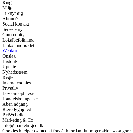
Ring
Miljø
Tilknyt dig
Abonnér
Social kontakt
Seneste nyt
Community
Lokalbefolkning
Links i indholdet
Webkort
Opslag
Historik
Update
Nyhedsstrøm
Regler
Internetcookies
Privatliv
Lov om ophavsret
Handelsbetingelser
Åben adgang
Bæredygtighed
BetWeb.dk
Marketing & Co.
info@marketingco.dk
Cookies hjælper os med at forstå, hvordan du bruger siden – og gøre