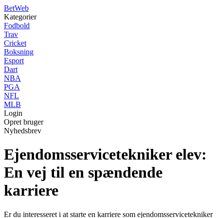
Bet
Web
Kategorier
Fodbold
Trav
Cricket
Boksning
Esport
Dart
NBA
PGA
NFL
MLB
Login
Opret bruger
Nyhedsbrev
Ejendomsservicetekniker elev:
En vej til en spændende
karriere
Er du interesseret i at starte en karriere som ejendomsservicetekniker