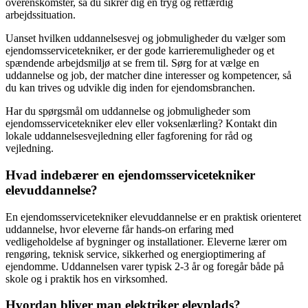
overenskomster, så du sikrer dig en tryg og retfærdig
arbejdssituation.
Uanset hvilken uddannelsesvej og jobmuligheder du vælger som
ejendomsservicetekniker, er der gode karrieremuligheder og et
spændende arbejdsmiljø at se frem til. Sørg for at vælge en
uddannelse og job, der matcher dine interesser og kompetencer, så
du kan trives og udvikle dig inden for ejendomsbranchen.
Har du spørgsmål om uddannelse og jobmuligheder som
ejendomsservicetekniker elev eller voksenlærling? Kontakt din
lokale uddannelsesvejledning eller fagforening for råd og
vejledning.
Hvad indebærer en ejendomsservicetekniker
elevuddannelse?
En ejendomsservicetekniker elevuddannelse er en praktisk orienteret
uddannelse, hvor eleverne får hands-on erfaring med
vedligeholdelse af bygninger og installationer. Eleverne lærer om
rengøring, teknisk service, sikkerhed og energioptimering af
ejendomme. Uddannelsen varer typisk 2-3 år og foregår både på
skole og i praktik hos en virksomhed.
Hvordan bliver man elektriker elevplads?