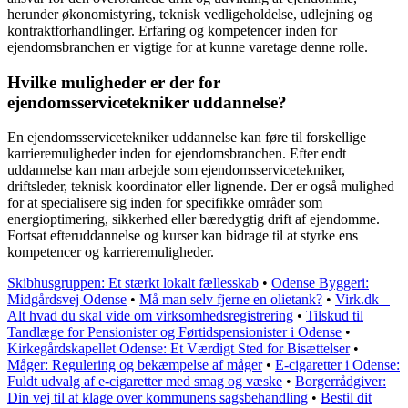
herunder økonomistyring, teknisk vedligeholdelse, udlejning og
kontraktforhandlinger. Erfaring og kompetencer inden for
ejendomsbranchen er vigtige for at kunne varetage denne rolle.
Hvilke muligheder er der for
ejendomsservicetekniker uddannelse?
En ejendomsservicetekniker uddannelse kan føre til forskellige
karrieremuligheder inden for ejendomsbranchen. Efter endt
uddannelse kan man arbejde som ejendomsservicetekniker,
driftsleder, teknisk koordinator eller lignende. Der er også mulighed
for at specialisere sig inden for specifikke områder som
energioptimering, sikkerhed eller bæredygtig drift af ejendomme.
Fortsat efteruddannelse og kurser kan bidrage til at styrke ens
kompetencer og karrieremuligheder.
Skibhusgruppen: Et stærkt lokalt fællesskab
•
Odense Byggeri:
Midgårdsvej Odense
•
Må man selv fjerne en olietank?
•
Virk.dk –
Alt hvad du skal vide om virksomhedsregistrering
•
Tilskud til
Tandlæge for Pensionister og Førtidspensionister i Odense
•
Kirkegårdskapellet Odense: Et Værdigt Sted for Bisættelser
•
Måger: Regulering og bekæmpelse af måger
•
E-cigaretter i Odense:
Fuldt udvalg af e-cigaretter med smag og væske
•
Borgerrådgiver:
Din vej til at klage over kommunens sagsbehandling
•
Bestil dit