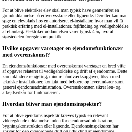
For at blive elektriker elev skal man typisk have gennemført en
grunduddannelse på erhvervsskole eller lignende. Derefter kan man
søge en elevplads hos en autoriseret el-installatør, hvor man vil få
praktisk erfaring med el-installationer, fejlfinding og vedligeholdelse
af el-anlæg. Elektriker uddannelsen varer typisk 4 år, hvoraf
størstedelen foregår som praktik.
Hvilke opgaver varetager en ejendomsfunktionær
med overenskomst?
En ejendomsfunktionær med overenskomst varetager en bred vifte
af opgaver relateret til vedligeholdelse og drift af ejendomme. Dette
kan inkludere rengøring, mindre håndværksopgaver, tilsyn med
tekniske installationer, kontakt med beboere og leverandører samt
generel ejendomsadministration. Overenskomsten sikrer løn- og
arbejdsvilkår for funktionæren.
Hvordan bliver man ejendomsinspektør?
For at blive ejendomsinspektør kræves typisk en relevant
videregående uddannelse inden for ejendomsadministration,
bygningskonstruktion eller lignende. Ejendomsinspektøren har
ansvar for den overordnede drift og udvikling af ejendomme,