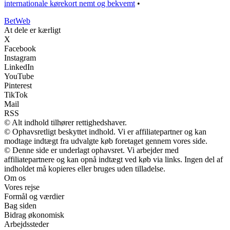
internationale kørekort nemt og bekvemt
•
Bet
Web
At dele er kærligt
X
Facebook
Instagram
LinkedIn
YouTube
Pinterest
TikTok
Mail
RSS
© Alt indhold tilhører rettighedshaver.
© Ophavsretligt beskyttet indhold. Vi er affiliatepartner og kan
modtage indtægt fra udvalgte køb foretaget gennem vores side.
© Denne side er underlagt ophavsret. Vi arbejder med
affiliatepartnere og kan opnå indtægt ved køb via links. Ingen del af
indholdet må kopieres eller bruges uden tilladelse.
Om os
Vores rejse
Formål og værdier
Bag siden
Bidrag økonomisk
Arbejdssteder