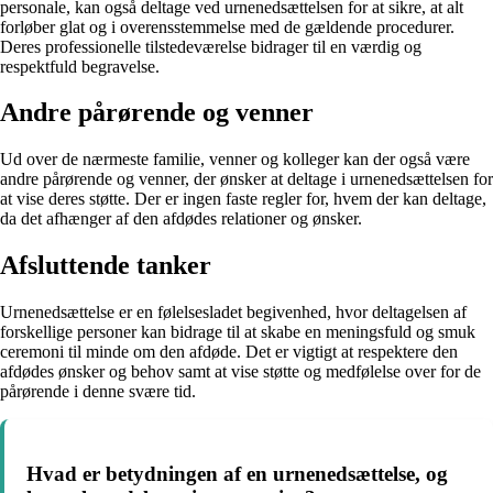
personale, kan også deltage ved urnenedsættelsen for at sikre, at alt
forløber glat og i overensstemmelse med de gældende procedurer.
Deres professionelle tilstedeværelse bidrager til en værdig og
respektfuld begravelse.
Andre pårørende og venner
Ud over de nærmeste familie, venner og kolleger kan der også være
andre pårørende og venner, der ønsker at deltage i urnenedsættelsen for
at vise deres støtte. Der er ingen faste regler for, hvem der kan deltage,
da det afhænger af den afdødes relationer og ønsker.
Afsluttende tanker
Urnenedsættelse er en følelsesladet begivenhed, hvor deltagelsen af
forskellige personer kan bidrage til at skabe en meningsfuld og smuk
ceremoni til minde om den afdøde. Det er vigtigt at respektere den
afdødes ønsker og behov samt at vise støtte og medfølelse over for de
pårørende i denne svære tid.
Hvad er betydningen af ​​en urnenedsættelse, og