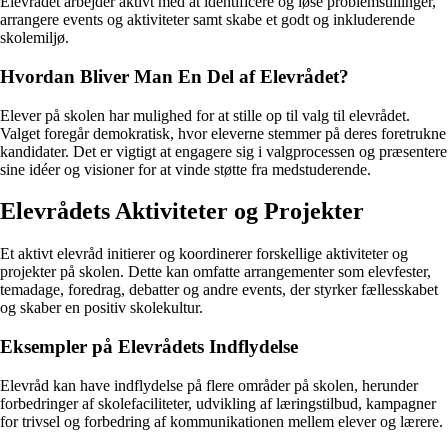
Elevrådet arbejder aktivt med at identificere og løse problemstillinger,
arrangere events og aktiviteter samt skabe et godt og inkluderende
skolemiljø.
Hvordan Bliver Man En Del af Elevrådet?
Elever på skolen har mulighed for at stille op til valg til elevrådet.
Valget foregår demokratisk, hvor eleverne stemmer på deres foretrukne
kandidater. Det er vigtigt at engagere sig i valgprocessen og præsentere
sine idéer og visioner for at vinde støtte fra medstuderende.
Elevrådets Aktiviteter og Projekter
Et aktivt elevråd initierer og koordinerer forskellige aktiviteter og
projekter på skolen. Dette kan omfatte arrangementer som elevfester,
temadage, foredrag, debatter og andre events, der styrker fællesskabet
og skaber en positiv skolekultur.
Eksempler på Elevrådets Indflydelse
Elevråd kan have indflydelse på flere områder på skolen, herunder
forbedringer af skolefaciliteter, udvikling af læringstilbud, kampagner
for trivsel og forbedring af kommunikationen mellem elever og lærere.