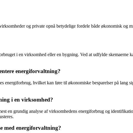
n virksomheder og private opnå betydelige fordele både økonomisk og mil
forbruget i en virksomhed eller en bygning. Ved at udfylde skemaerne k
ntere energiforvaltning?
s energiforbrug, hvilket kan føre til økonomiske besparelser på lang s
ning i en virksomhed?
est en grundig analyse af virksomhedens energiforbrug og identifikatio
usteres.
lse med energiforvaltning?