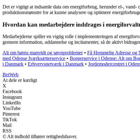
Det er vigtigt at indsamle data om energiforbrug, herunder el-, vand-
produktionsmønstre for at kunne analysere og optimere energiforbruge
Hvordan kan medarbejdere inddrages i energiforvaltni
Medarbejderne spiller en vigtig rolle i implementeringen af energiforv
gennem information, uddannelse og incitamenter, så de aktivt bidrager 
Alt om børns mareridt og søvnproblemer
•
Få Hemmelig Adresse og N
med Odense Iværksætterservice
•
Borgerservice i Odense: Alt om Bor
i Danmark
•
Erhvervsnetværk i Danmark
•
Jordemodercentret i Oden
Bet
Web
At dele er kærligt
X
Facebook
Instagram
LinkedIn
YouTube
Pinterest
TikTok
Mail
RSS
© Alt indhold tilhører rettighedshaver.