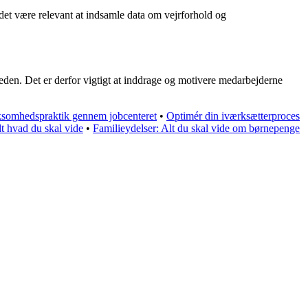
det være relevant at indsamle data om vejrforhold og
heden. Det er derfor vigtigt at inddrage og motivere medarbejderne
rksomhedspraktik gennem jobcenteret
•
Optimér din iværksætterproces
lt hvad du skal vide
•
Familieydelser: Alt du skal vide om børnepenge