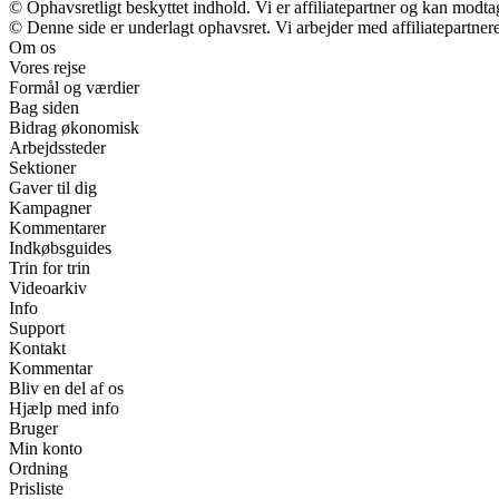
© Ophavsretligt beskyttet indhold. Vi er affiliatepartner og kan modt
© Denne side er underlagt ophavsret. Vi arbejder med affiliatepartnere
Om os
Vores rejse
Formål og værdier
Bag siden
Bidrag økonomisk
Arbejdssteder
Sektioner
Gaver til dig
Kampagner
Kommentarer
Indkøbsguides
Trin for trin
Videoarkiv
Info
Support
Kontakt
Kommentar
Bliv en del af os
Hjælp med info
Bruger
Min konto
Ordning
Prisliste