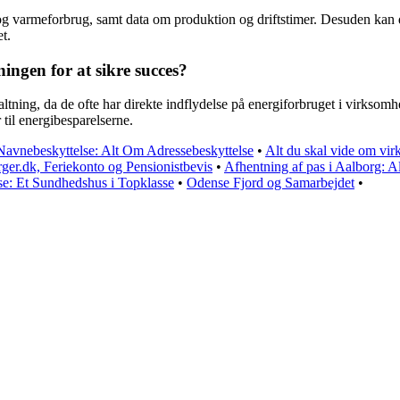
 og varmeforbrug, samt data om produktion og driftstimer. Desuden kan 
t.
ngen for at sikre succes?
altning, da de ofte har direkte indflydelse på energiforbruget i virksom
til energibesparelserne.
avnebeskyttelse: Alt Om Adressebeskyttelse
•
Alt du skal vide om vi
ger.dk, Feriekonto og Pensionistbevis
•
Afhentning af pas i Aalborg: A
se: Et Sundhedshus i Topklasse
•
Odense Fjord og Samarbejdet
•