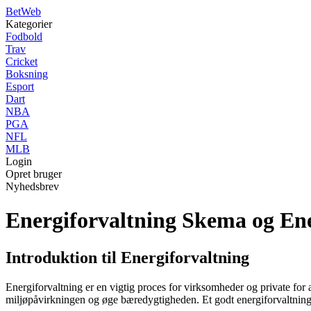
Bet
Web
Kategorier
Fodbold
Trav
Cricket
Boksning
Esport
Dart
NBA
PGA
NFL
MLB
Login
Opret bruger
Nyhedsbrev
Energiforvaltning Skema og Ene
Introduktion til Energiforvaltning
Energiforvaltning er en vigtig proces for virksomheder og private for
miljøpåvirkningen og øge bæredygtigheden. Et godt energiforvaltnings